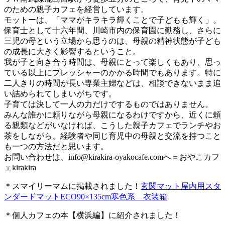
のための親子カフェを経営しています。
モットーは、「ママがキラキラ輝くことで子どもも輝く」。
保育士として十六年間、川崎市内の保育園に勤務し、さらに
三児の母という立場から思うのは、母親の精神状態が子ども
の成長に大きく影響するということ。
我が子と向き合う時間は、母親にとって楽しくもあり、思っ
ている以上にプレッシャーのかかる時間でもあります。特に
二人きりの時間が長い専業主婦などは、相談できないまま追
い詰められてしまいがちです。
子育ては決して一人の力だけでするものではありません。
みんな誰かに頼りながら母親になるわけですから、近くに頼
る親類などがいなければ、こうした親子カフェでランチやお
茶をしながら、経験者や同じ育児中の母親と交流を持つこと
も一つの方法だと思います。
お問い合わせは、
info@kirakira-oyakocafe.com
へ＝おやこカフ
ェkirakira
＊スマイリーマムに掲載されました！
玄関マット屋内用スタ
ンダードマットECO90×135cm寒色系 衣装箱
＊個人カフェの本【横浜編】に紹介されました！