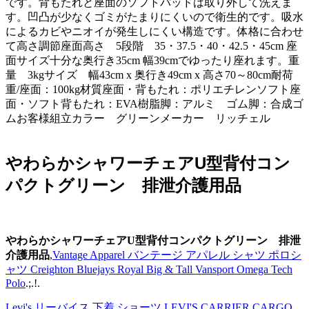
です。背もたれと座面のソフトパッドは取り外して洗えま
す。凹凸が少なくゴミがたまりにくいので衛生的です。吸水
によるカビやニオイが発生しにくい構造です。体格に合わせ
て高さ調節座面高さ 5段階 35・37.5・40・42.5・45cm 座
面サイズ十分な奥行き35cm 幅39cmでゆったり座れます。重
量 3kgサイズ 幅43cm x 奥行き49cm x 高さ70～80cm耐荷
重/座面：100kg材質座面・背もたれ：ポリエチレンソフト座
面・ソフト背もたれ：EVA樹脂脚：アルミ ゴム脚：合成ゴ
ムお客様組立カラー グリーンメーカー リッチェル
やわらかシャワーチェアU型背付コン
パクトグリーン 排泄介護用品
やわらかシャワーチェアU型背付コンパクトグリーン 排泄
介護用品
,
Vantage Apparel バンテージ アパレル シャツ ポロシ
ャツ Creighton Bluejays Royal Big & Tall Vansport Omega Tech
Polo
.;.!.
Levi's リーバイス 下着 ショーツ LEVI'S CARRIER CARGO