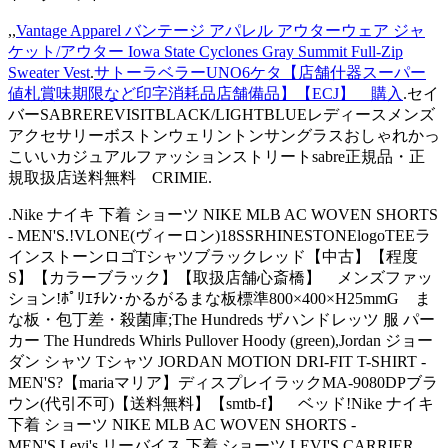
,,
Vantage Apparel バンテージ アパレル アウターウェア ジャ
ケット/アウター Iowa State Cyclones Gray Summit Full-Zip
Sweater Vest
.
サトーラベラーUNO6ケタ【店舗什器スーパー
値札賞味期限など印字消耗品店舗備品】【ECJ】 購入
.セイ
バーSABREREVISITBLACK/LIGHTBLUEレディースメンズ
アクセサリーボストンウェリントンサングラスおしゃれかっ
こいいカジュアルファッションストリートsabre正規品・正
規取扱店送料無料 CRIMIE.
.Nike ナイキ 下着 ショーツ NIKE MLB AC WOVEN SHORTS
- MEN'S.!VLONE(ヴィーロン)18SSRHINESTONElogoTEEラ
インストーンロゴTシャツブラックレッド【中古】【程度
S】【カラーブラック】【取扱店舗心斎橋】 メンズファッ
ション!ﾎﾟﾘｴﾁﾚﾝ･かるがるまな板標準800×400×H25mmG ま
な板・包丁差・殺菌庫;The Hundreds ザハンドレッツ 服 パー
カー The Hundreds Whirls Pullover Hoody (green),Jordan ジョー
ダン シャツ Tシャツ JORDAN MOTION DRI-FIT T-SHIRT -
MEN'S?【mariaマリア】ディスプレイラックMA-9080DPブラ
ウン(代引不可)【送料無料】【smtb-f】 ベッド!Nike ナイキ
下着 ショーツ NIKE MLB AC WOVEN SHORTS -
MEN'S,Levi's リーバイス 下着 ショーツ LEVI'S CARRIER