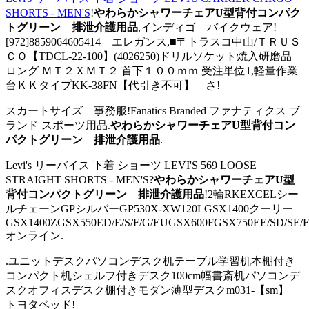
SHORTS - MEN'S
!
やわらかシャワーチェアU型背付コンパク
トグリーン 排泄介護用品
,インディゴ バイクウェア!
[972]8859064605414 エレガンス,■〒トラスコ中山/ＴＲＵＳ
ＣＯ【TDCL-22-100】(4026250)ドリルソケット焼入研磨品
ロング ＭＴ２ＸＭＴ２ 首下１００ｍｍ 受注単位1,軽量作業
台ＫＫタイプKK-38FN【代引き不可】 さ!
スカートサイズ 事務服!Fanatics Branded ファナティクス ブ
ランド スポーツ用品.
やわらかシャワーチェアU型背付コン
パクトグリーン 排泄介護用品
.
Levi's リーバイス 下着 ショーツ LEVI'S 569 LOOSE
STRAIGHT SHORTS - MEN'S?
やわらかシャワーチェアU型
背付コンパクトグリーン 排泄介護用品
!2輪RKEXCELシー
ルチェーンGPシルバーGP530X-XW120LGSX1400クーリー
GSX1400ZGSX550ED/E/S/F/G/EUGSX600FGSX750EE/SD/SE
オンライン.
.ユニットデスクパソコンデスク机テーブル学習机本棚付き
コンパクト机シェルフ付きデスク100cm幅書斎机パソコンデ
スクオフィスデスク棚付きモダン薄型デスクm031-【sm】
トヨタベッド!