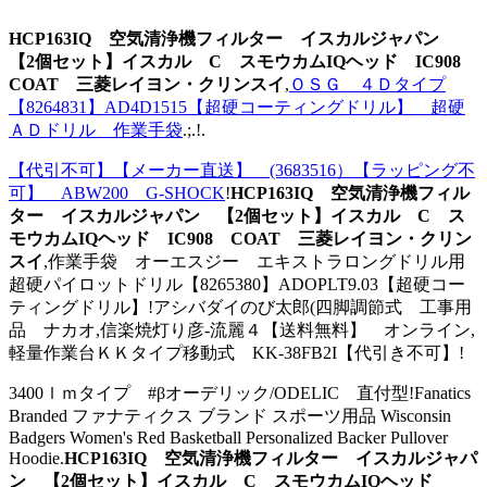
HCP163IQ 空気清浄機フィルター イスカルジャパン
【2個セット】イスカル C スモウカムIQヘッド IC908
COAT 三菱レイヨン・クリンスイ
,
ＯＳＧ ４Ｄタイプ
【8264831】AD4D1515【超硬コーティングドリル】 超硬
ＡＤドリル 作業手袋
.;.!.
【代引不可】【メーカー直送】 (3683516）【ラッピング不
可】 ABW200 G-SHOCK
!
HCP163IQ 空気清浄機フィル
ター イスカルジャパン 【2個セット】イスカル C ス
モウカムIQヘッド IC908 COAT 三菱レイヨン・クリン
スイ
,作業手袋 オーエスジー エキストラロングドリル用
超硬パイロットドリル【8265380】ADOPLT9.03【超硬コー
ティングドリル】!アシバダイのび太郎(四脚調節式 工事用
品 ナカオ,信楽焼灯り彦-流麗４【送料無料】 オンライン,
軽量作業台ＫＫタイプ移動式 KK-38FB2I【代引き不可】!
3400ｌｍタイプ #βオーデリック/ODELIC 直付型!Fanatics
Branded ファナティクス ブランド スポーツ用品 Wisconsin
Badgers Women's Red Basketball Personalized Backer Pullover
Hoodie.
HCP163IQ 空気清浄機フィルター イスカルジャパ
ン 【2個セット】イスカル C スモウカムIQヘッド