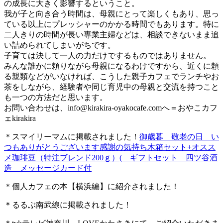
の成長に大きく影響するということ。
我が子と向き合う時間は、母親にとって楽しくもあり、思っ
ている以上にプレッシャーのかかる時間でもあります。特に
二人きりの時間が長い専業主婦などは、相談できないまま追
い詰められてしまいがちです。
子育ては決して一人の力だけでするものではありません。
みんな誰かに頼りながら母親になるわけですから、近くに頼
る親類などがいなければ、こうした親子カフェでランチやお
茶をしながら、経験者や同じ育児中の母親と交流を持つこと
も一つの方法だと思います。
お問い合わせは、
info@kirakira-oyakocafe.com
へ＝おやこカフ
ェkirakira
＊スマイリーマムに掲載されました！
御歳暮 敬老の日 い
つもありがとうございます感謝の気持ち木箱セット+オスス
メ珈琲豆（特注ブレンド200ｇ）( ギフトセット 四ツ谷酒
造 メッセージカード付
＊個人カフェの本【横浜編】に紹介されました！
＊るるぶ南武線に掲載されました！