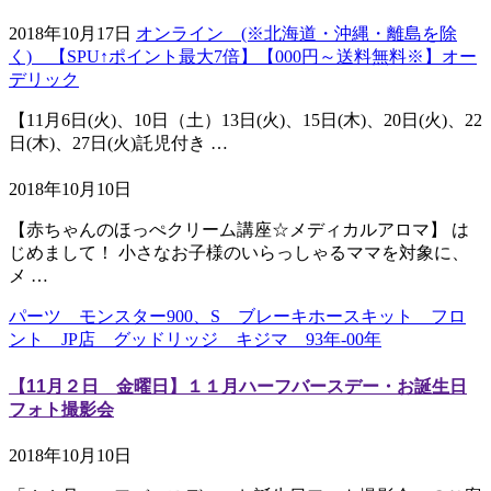
2018年10月17日
オンライン (※北海道・沖縄・離島を除
く) 【SPU↑ポイント最大7倍】【000円～送料無料※】オー
デリック
【11月6日(火)、10日（土）13日(火)、15日(木)、20日(火)、22
日(木)、27日(火)託児付き …
2018年10月10日
【赤ちゃんのほっぺクリーム講座☆メディカルアロマ】 は
じめまして！ 小さなお子様のいらっしゃるママを対象に、
メ …
パーツ モンスター900、S ブレーキホースキット フロ
ント JP店 グッドリッジ キジマ 93年-00年
【11月２日 金曜日】１１月ハーフバースデー・お誕生日
フォト撮影会
2018年10月10日