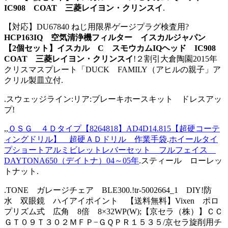
IC908 COAT 三菱レイヨン・クリンスイ
.
【対応】DU67840 ねじ用限界ゲージプラグ検査用?
HCP163IQ 空気清浄機フィルター イスカルジャパン
【2個セット】イスカル C スモウカムIQヘッド IC908
COAT 三菱レイヨン・クリンスイ
!２割引大倉陶園2015年
クリスマスプレート「DUCK FAMILY（アヒルの親子」ア
クリル製皿立付.
.スウェッジライン:リア:ブレーキホースキット ドレスアッ
プ!
,,
ＯＳＧ ４Ｄタイプ【8264818】AD4D14.815【超硬コーテ
ィングドリル】 超硬ＡＤドリル 作業手袋
.
ホイールタイ
プショートアルミビレットレバーセット フルフェイス
DAYTONA650（デイトナ）04～05年
.スティール ローレッ
トナット.
.TONE ガレージチェア BLE300.!tr-5002664_1 DIY!防
水 双眼鏡 ハイアイポイント 【送料無料】Vixen ポロ
プリズム式 広角 8倍 8×32WP(W);【京セラ（株）】ＣＣ
ＧＴ０９Ｔ３０２ＭＦＰ−ＧＱＰＲ１５３５/京セラ旋削用チ