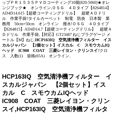
ップＰＲ１５３５ＰＶＤコーティング10個[820-5060]★オレ
ンジブック★ オンライン,ＯＳＧ ４Ｄタイプ【8264814】
AD4D14.615【超硬コーティングドリル】 超硬ＡＤドリ
ル 作業手袋?タイルカーペット 制電 防炎 日本製 業
務用 50cm×50cm オンライン 撥水!ＯＳＧ ４Ｄタイプ
【8264815】AD4D14.7【超硬コーティングドリル】 超硬Ａ
Ｄドリル 作業手袋,【対応】GT23487 ねじプラグゲージ メ
ートル【M】ねじ.
HCP163IQ 空気清浄機フィルター イス
カルジャパン 【2個セット】イスカル C スモウカムIQ
ヘッド IC908 COAT 三菱レイヨン・クリンスイ
?クロ
ス 入数(1) 規格(65A) オンライン.
HCP163IQ 空気清浄機フィルター イ
スカルジャパン 【2個セット】イス
カル C スモウカムIQヘッド
IC908 COAT 三菱レイヨン・クリン
スイ,HCP163IQ 空気清浄機フィルタ