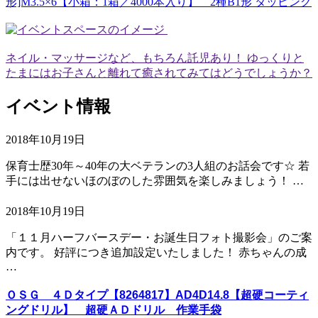
形]M3.5×6【小箱：1箱／4000本入り】 2種B1形 タッピング
ネイル・マッサージなど、もちろん託児あり！ ゆっくりと
たまにはお子さんと離れて癒されてみてはどうでしょうか？
イベント情報
2018年10月19日
保育士歴30年～40年の大ベテランの3人組のお話会です☆ 若
手には出せないほのぼのした雰囲気を楽しみましょう！ …
2018年10月19日
「１１月ハーフバースデー・お誕生日フォト撮影会」のご案
内です。 好評につき追加設定いたしました！ 赤ちゃんの成
…
ＯＳＧ ４Ｄタイプ【8264817】AD4D14.8【超硬コーティ
ングドリル】 超硬ＡＤドリル 作業手袋