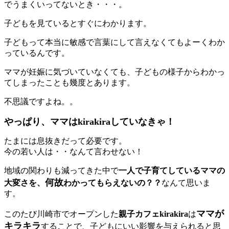
でうまくいってないとき・・・。
子どもを見ているとすぐにわかります。
子どもって本当に敏感で言葉にして言えなくてもよーくわか
っているんです。
ママが妊娠に気づいていなくても、子どもの様子からわかっ
てしまったことも幾度とあります。
不思議ですよね。。
やっぱり、ママはkirakiraしていなきゃ！
たまには息抜きだって必要です。
今の若い人は・・なんて言わせない！
地域の関わりも減ってきた中で
一人で子育てしているママの
何故
大変さを、
わかってもらえないの？？
なんて思いま
す。
ママが
このたび川崎市でオープンした
親子カフェkirakira
は
キラキラ
することで、子どもにいい影響を与えられると思