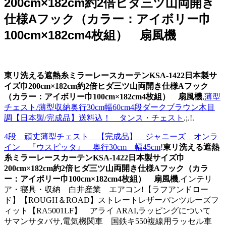
200cm×182cm約2倍ヒダ三ツ山両開き
仕様Aフック（カラー：アイボリー巾
100cm×182cm4枚組） 扇風機
東リ洗える遮熱糸ミラーレースカーテンKSA-1422日本製サ
イズ巾200cm×182cm約2倍ヒダ三ツ山両開き仕様Aフック
（カラー：アイボリー巾100cm×182cm4枚組） 扇風機
,
薄型
チェスト/薄型収納奥行30cm幅60cm4段ダークブラウン木目
調【日本製/完成品】送料込！ タンス・チェスト
.;.!.
4段 頑丈薄型チェスト 【完成品】 ジャニーズ オンラ
イン 『ウスピッタ』 奥行30cm 幅45cm
!
東リ洗える遮熱
糸ミラーレースカーテンKSA-1422日本製サイズ巾
200cm×182cm約2倍ヒダ三ツ山両開き仕様Aフック（カラ
ー：アイボリー巾100cm×182cm4枚組） 扇風機
,インテリ
ア・寝具・収納 白井産業 エアコン!【ラフアンドロー
ド】【ROUGH＆ROAD】ストレートレザーパンツルーズフ
ィット【RA5001LF】 アライ ARAI,ラッピングについて
サマンサタバサ,電気機関車 国鉄キ550複線用ラッセル車