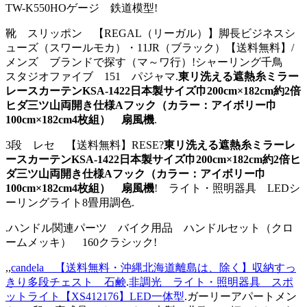
TW-K550HOゲージ 鉄道模型!
靴 スリッポン 【REGAL（リーガル）】脚長ビジネスシ
ューズ（スワールモカ）・11JR（ブラック）【送料無料】/
メンズ ブランドで探す（マ～ワ行）!シャーリング千鳥
スタジオファイブ 151 パジャマ.
東リ洗える遮熱糸ミラー
レースカーテンKSA-1422日本製サイズ巾200cm×182cm約2倍
ヒダ三ツ山両開き仕様Aフック（カラー：アイボリー巾
100cm×182cm4枚組） 扇風機
.
3段 レセ 【送料無料】RESE?
東リ洗える遮熱糸ミラーレ
ースカーテンKSA-1422日本製サイズ巾200cm×182cm約2倍ヒ
ダ三ツ山両開き仕様Aフック（カラー：アイボリー巾
100cm×182cm4枚組） 扇風機
! ライト・照明器具 LEDシ
ーリングライト8畳用調色.
.ハンドル関連パーツ バイク用品 ハンドルセット（クロ
ームメッキ） 160クラシック!
,,
candela 【送料無料・沖縄北海道離島は、除く】収納すっ
きり多段チェスト 石鹸
.
非調光 ライト・照明器具 スポ
ットライト【XS412176】LED一体型
.ガーリーアパートメン