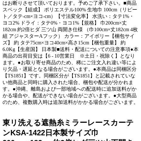
はお断りさせて頂いております。予めご了承下さい。■商品
スペック【組成】 ポリエステル100% 生地巾 100cm（リピー
ト／タテ-cm×ヨコ-cm）【寸法変化率】 水洗い：タテ1%・
ヨコ2% ドライ：タテ0%・ヨコ1%【規格】 巾200cm×丈
182cm 約2倍ヒダ 三ツ山 両開き仕様 （巾100cm×丈182cm 4枚
組 アジャスターAフック） カラー：アイボリー【梱包サイ
ズ】 約 タテ75cm×ヨコ40cm×高さ15cm【梱包重量】 約
6.0Kg【生産国】 日本製■送料・配送についての注意事項●本
商品の出荷目安は【6 - 10営業日 ※土日・祝除く】となり
ます。●お取り寄せ商品のため、稀にご注文入れ違い等によ
り欠品・遅延となる場合がございます。●本商品は同梱区分
【TS1851】です。同梱区分が【TS1851】と記載されていな
い他商品と同時に購入された場合、梱包や配送が分かれま
す。●沖縄、離島および一部地域への配送時に追加送料がか
かる場合や、配送ができない場合がございます。●大型商品
のため、複数購入時は追加送料がかかる場合がございます。
東リ洗える遮熱糸ミラーレースカーテ
ンKSA-1422日本製サイズ巾