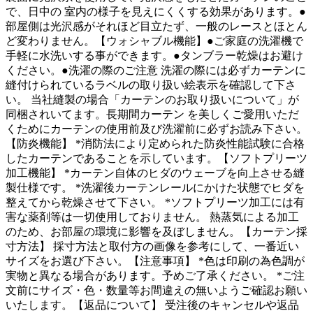
で、日中の 室内の様子を見えにくくする効果があります。●
部屋側は光沢感がそれほど目立たず、一般のレースとほとん
ど変わりません。【ウォシャブル機能】●ご家庭の洗濯機で
手軽に水洗いする事ができます。●タンブラー乾燥はお避け
ください。●洗濯の際のご注意 洗濯の際には必ずカーテンに
縫付けられているラベルの取り扱い絵表示を確認して下さ
い。 当社縫製の場合「カーテンのお取り扱いについて」が
同梱されいてます。長期間カーテン を美しくご愛用いただ
くためにカーテンの使用前及び洗濯前に必ずお読み下さい。
【防炎機能】 *消防法により定められた防炎性能試験に合格
したカーテンであることを示しています。【ソフトプリーツ
加工機能】 *カーテン自体のヒダのウェーブを向上させる縫
製仕様です。 *洗濯後カーテンレールにかけた状態でヒダを
整えてから乾燥させて下さい。 *ソフトプリーツ加工には有
害な薬剤等は一切使用しておりません。 熱蒸気による加工
のため、お部屋の環境に影響を及ぼしません。【カーテン採
寸方法】 採寸方法と取付方の画像を参考にして、一番近い
サイズをお選び下さい。【注意事項】 *色は印刷の為色調が
実物と異なる場合があります。予めご了承ください。 *ご注
文前にサイズ・色・数量等お間違えの無いようご確認お願い
いたします。【返品について】 受注後のキャンセルや返品