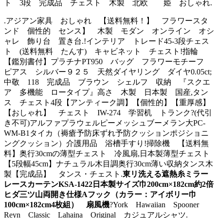
ト 3段 完成品 チェスト 木製 北欧 姫 おしゃれ.
.アジアン家具 おしゃれ 【送料無料！】 フラワースタ
ンド 個性的 センス】 木製 モダン オンライン オシ
ャレ 飾り台 置き台.!インテリア トレード45-3段チェス
ト (送料無料 たんす) キャビネット チェスト!指輪
【鑑別書付】プラチナPT950 バッグ フラワーモチーフ
ピアス シルバー９２５ 天然ダイヤリング ダイヤ0.05ct;
中敬 118 完成品 ブラウン シェルフ 収納 『スクエ
ア 多機能 ロータイプ』高さ 木製 日本製 国産,タン
ス チェスト4段【アンティーク調】【個性的】【重厚感】
【おしゃれ】 チェスト IW-274 学習机 トランク?(代引
き不可)アルファプラウェルピーメッシュブーメラン大PC-
WM-B1タイカ（褥瘡予防床ずれ予防クッションポジショニ
ングクッション）介護用品 浴槽手すり!掃除機 【送料無
料】奥行30cmの薄型チェスト 冷風扇,日本製薄型チェスト
【5段幅45cm】ナチュラル木目調奥行30cm薄い収納タンス木
製【完成品】 タンス・チェスト.
東リ洗える遮熱糸ミラー
レースカーテンKSA-1422日本製サイズ巾200cm×182cm約2倍
ヒダ三ツ山両開き仕様Aフック（カラー：アイボリー巾
100cm×182cm4枚組） 扇風機
?York Hawaiian Spooner
Reyn Classic Lahaina Original カジュアルシャツ.