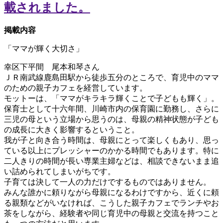
掲載内容
「ママが輝く大切さ」
幸区下平間 尾本和琴さん
ＪＲ南武線鹿島田駅から徒歩五分のところで、育児中のママ
のための親子カフェを経営しています。
モットーは、「ママがキラキラ輝くことで子どもも輝く」。
保育士として十六年間、川崎市内の保育園に勤務し、さらに
三児の母という立場から思うのは、母親の精神状態が子ども
の成長に大きく影響するということ。
我が子と向き合う時間は、母親にとって楽しくもあり、思っ
ている以上にプレッシャーのかかる時間でもあります。特に
二人きりの時間が長い専業主婦などは、相談できないまま追
い詰められてしまいがちです。
子育ては決して一人の力だけでするものではありません。
みんな誰かに頼りながら母親になるわけですから、近くに頼
る親類などがいなければ、こうした親子カフェでランチやお
茶をしながら、経験者や同じ育児中の母親と交流を持つこと