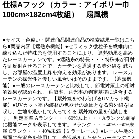
仕様Aフック（カラー：アイボリー巾
100cm×182cm4枚組） 扇風機
■サイズ・色違い・関連商品関連商品の検索結果一覧はこち
ら■商品内容【遮熱糸機能】●セラミック微粒子を繊維内に
練り込んだ特殊糸を使用することにより、 遮熱効果を高め
たレースカーテンです。●遮熱糸の特長・・・特殊糸が日射
を乱反射させることで、カーテンを通過する赤外線を 減ら
し、お部屋の温度上昇を抑える効果があります。 レースカ
ーテンの採光性と優しい風合いはそのままです。【遮熱機
能】●一般のレースカーテンと比較して、節電対策上の相対
的効果が認められ、 遮滅率、遮光率の判定基準に適合する
レースカーテンです。【紫外線をやわらげるUVカット機
能】●UVカット率 内装材の色褪せの原因となる紫外線を吸
収し、生地を透かして入ってくる 紫外線の量を低減しま
す。 判定基準 Aランク・・・60%以上・・・Aランクの商品
に機能マークを表示してます。 Bランク・・・40%～60%未
満 Cランク・・・40%未満【ミラーレース】●レース生地の
裏面に光沢糸を使用して、光沢感をもたせたカーテンのこと