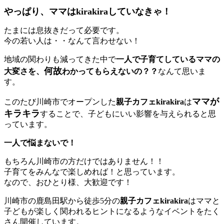
やっぱり、ママはkirakiraしていなきゃ！
たまには息抜きだって必要です。
今の若い人は・・なんて言わせない！
地域の関わりも減ってきた中で
一人で子育てしているママの
何故
大変さを、
わかってもらえないの？？
なんて思いま
す。
ママが
このたび川崎市でオープンした
親子カフェkirakira
は
キラキラ
することで、子どもにいい影響を与えられると思
っています。
一人で悩まないで！
もちろん川崎市の方だけではありません！！
子育てをみんなで楽しめれば！と思っています。
なので、おひとり様、大歓迎です！
川崎市の鹿島田駅から徒歩5分の
親子カフェkirakira
はママと
子どもが楽しく関われるヒントになるようなイベントをたく
さん開催しています。