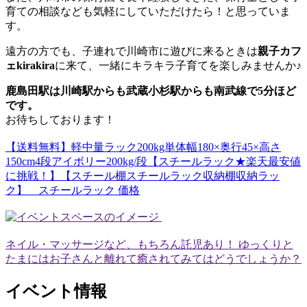
育ての相談なども気軽にしていただけたら！と思っていま
す。
遠方の方でも、子連れで川崎市に遊びに来るときは
親子カフ
ェkirakira
に来て、一緒にキラキラ子育てを楽しみませんか♪
鹿島田駅は川崎駅からも武蔵小杉駅からも南武線で5分ほど
です。
お待ちしております！
【送料無料】軽中量ラック200kg単体幅180×奥行45×高さ
150cm4段アイボリー200kg/段【スチールラック★楽天最安値
に挑戦！】【スチール棚スチールラック収納棚収納ラッ
ク】 スチールラック 価格
ネイル・マッサージなど、もちろん託児あり！ ゆっくりと
たまにはお子さんと離れて癒されてみてはどうでしょうか？
イベント情報