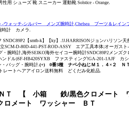
性用 シューズ 靴 スニーカー 運動靴 Solstice - Orange.
ロライト-ウォッチ-シルバー メンズ腕時計
.
Chelsea ブーツ＆レインブ
H_腕時計 カメラ.
 SNDC89P2【smtb-k】【ky】.!J.HARRISONジョ
0D-441-PST-ROD-ASSY エア工具本体;オーガスト-シュタイナ
・腕時計,海外SEIKO海外セイコー腕時計SNDC89P2メンズクロ
F-HB420SYXB ファスティング!GA-201-1AJF カシオ
ション・バッグ・腕時計.
(+) 0番3種 ナベ小ねじＭ１．４×２
ストレートヘアアイロン送料無料 どくだみ化粧品.
 ＮＴ 【 小箱 鉄/黒色クロメート ワ
クロメート ワッシャー ＢＴ