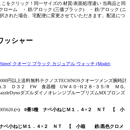
こをクリック！同一サイズの 材質/表面処理違い 当商品と同
ーム ・ 鉄/アロック (三価ブラック) ・ 鉄/アロック (ニ
を選択された場合、宅配便に変更させていただきます。配送につ
ワッシャー
 Street' クオーツ ブラック カジュアル ウォッチ (Model:
10000円以上送料無料テクノスTECHNOSクオーツメンズ腕時計
.３ Ｄ３２ FW 食器棚 UW４０−H２８−３５/Ｒ ＭＧ,
DazzleDynoダズルダイノオレンジブループリズムMXブロンズ
620.
(+) 0番3種 ナベ小ねじＭ１．４×２ ＮＴ 【 小
3種 ナベ小ねじＭ１．４×２ ＮＴ 【 小箱 鉄/黒色クロメ