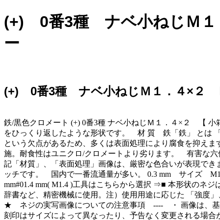
(+) 0番3種 ナベ小ねじ
ー
(+) 0番3種 ナベ小ねじＭ１．４×
鉄/黒色クロメート (+) 0番3種 ナベ小ねじＭ１．４×２ 【
をひっくり返したような形状です。 材 質 鉄「鉄」 とは
という欠点があるため、多くは表面処理により腐食を抑えます
施。耐食性はユニクロ/クロメートより劣ります。 有害な六
記「材質」、「表面処理」画像は、厳密な色合いが表現できま
ッチです。 国内で一番流通量が多い。 0.3 mm サイズ M1.4
mm#01.4 mm( M1.4 )工具はこちらから選択 ⇒■
辞書など、精密機械に使用。注）使用用途に応じた 「強度」
★ ネジの実写画像についての注意事項 ---- ・ 画像は
刻印はサイズによって異なったり、予告なく変更される場合があ