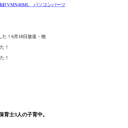
針VMN40ML パソコンパーツ
した！6月18日放送・他
した！
した！
保育士3人の子育中。