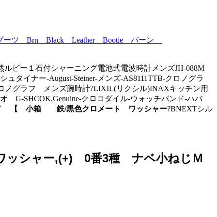
ーツ Brn Black Leather Bootie バーン
ンハリソン天然ルビー１石付シャーニング電池式電波時計メンズJH-088M
ー-August-Steiner-メンズ-AS8111TTB-クロノグラ
ノグラフ メンズ腕時計?LIXIL(リクシル)INAXキッチン用
 G-SHCOK,Genuine-クロコダイル-ウォッチバンド-ハバ
 ＮＴ 【 小箱 鉄/黒色クロメート ワッシャー
?BNEXTシル
ッシャー,(+) 0番3種 ナベ小ねじＭ