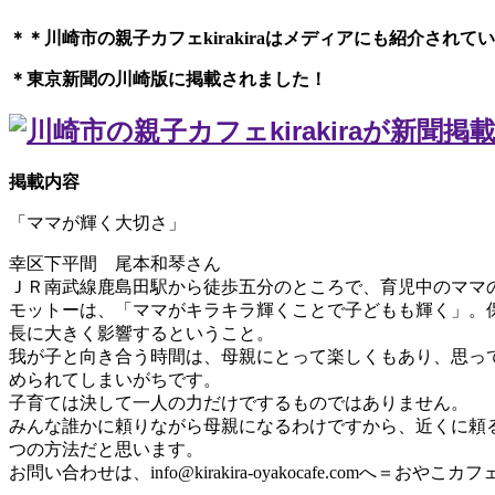
＊＊川崎市の親子カフェkirakiraは
メディアにも紹介されてい
＊東京新聞の川崎版に掲載されました！
掲載内容
「ママが輝く大切さ」
幸区下平間 尾本和琴さん
ＪＲ南武線鹿島田駅から徒歩五分のところで、育児中のママ
モットーは、「ママがキラキラ輝くことで子どもも輝く」。
長に大きく影響するということ。
我が子と向き合う時間は、母親にとって楽しくもあり、思っ
められてしまいがちです。
子育ては決して一人の力だけでするものではありません。
みんな誰かに頼りながら母親になるわけですから、近くに頼
つの方法だと思います。
お問い合わせは、
info@kirakira-oyakocafe.com
へ＝おやこカフェkir