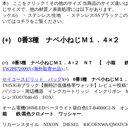
本) ここをクリック！その他のサイズ 当商品のサイズ違い
じサイズで、他の材質／表面処理には以下があります。 ・ 鉄/三
ッケル) ・ ステンレス/生地 ・ ステンレス/SSブラッ
いてはコチラをご覧ください。
(+) 0番3種 ナベ小ねじＭ１．４×
(+) 0番3種 ナベ小ねじＭ１．４×２ ＮＴ 【 小箱 
TW2P872009J) (海外取寄せ品)
.;.!.
セイコースピリット バッグ
!
(+) 0番3種 ナベ小ねじＭ
T9353GBブラック【腕時計低価格帯ウォッチ】レビュー投稿で
パソコン・周辺機器 インクカートリッジ インクリボン MR1425
レンズOO7046-65 FOX!
オーム電機OHMLEDベースライト昼白色LT-B4000C2-N 
箱 鉄/黒色クロメート ワッシャー
.
リカーンスタイル NIXON DIESEL KICOENWA/QWAT