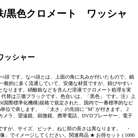
鉄/黒色クロメート ワッシャ
ワッシャー
付きの なべ頭 です。なべ頭とは、上面の角に丸みが付いたもので、鍋
す。一般的に多く流通していて、安価な材質ですが、錆びやすい
いとなります。硝酸銀などを含んだ溶液でクロメート処理を実
 代替は三価ブラックです。色合いは、「黒色」 です。注）上
(国際標準化機構)規格で規定された、国内で一番標準的なピ
mm)単位で表します。 「太さ」の先頭に "M" が付きます。 2
がね、カメラ、望遠鏡、顕微鏡、携帯電話、DVDプレーヤー、電子
同等ですが、サイズ、ピッチ、ねじ部の長さは異なります。 ・
イメージしてください。関連商品 ★ お得セット ( 1000