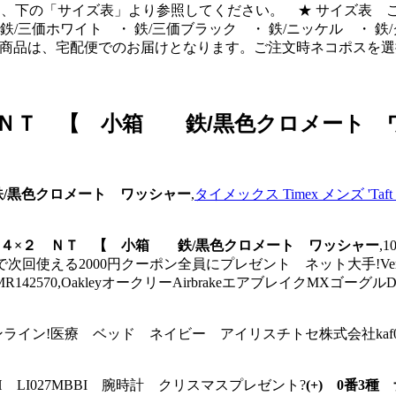
は、下の「サイズ表」より参照してください。 ★ サイズ表 こ
価ホワイト ・ 鉄/三価ブラック ・ 鉄/ニッケル ・ 鉄/クロ
クこの商品は、宅配便でのお届けとなります。ご注文時ネコポス
２ ＮＴ 【 小箱 鉄/黒色クロメート 
鉄/黒色クロメート ワッシャー
,
タイメックス Timex メンズ 'Taft
１．４×２ ＮＴ 【 小箱 鉄/黒色クロメート ワッシャー
,
次回使える2000円クーポン全員にプレゼント ネット大手!Ver
70,OakleyオークリーAirbrakeエアブレイクMXゴーグル
オンライン!医療 ベッド ネイビー アイリスチトセ株式会社kaf005
CH LI027MBBI 腕時計 クリスマスプレゼント?
(+) 0番