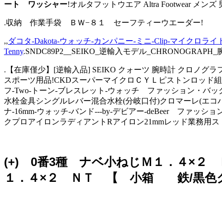
ート ワッシャー
!オルタフットウエア Altra Footwear メンズ 男
.収納 作業手袋 ＢＷ−８１ セーフティーウエーダー!
,,
ダコタ-Dakota-ウォッチ-カンパニー-ミニ-Clip-マイク
Tenny
.SNDC89P2__SEIKO_逆輸入モデル_CHRONOGRAP
.【在庫僅少】[逆輸入品] SEIKO クォーツ 腕時計 クロノグラフ
スポーツ用品!CKDスーパーマイクロＣＹＬピストンロッド組立SCM-D-8
フ-Two-トーン-ブレスレット-ウォッチ ファッション・バッグ
水栓金具シングルレバー混合水栓(分岐口付)クロマーレ(エコハンドル)S
ナ-16mm-ウォッチ-バンド---by-デビアー-deBeer ファッ
クプロアイロンラディアントRアイロン21mmレッド業務用
(+) 0番3種 ナベ小ねじＭ１．４×２
１．４×２ ＮＴ 【 小箱 鉄/黒色