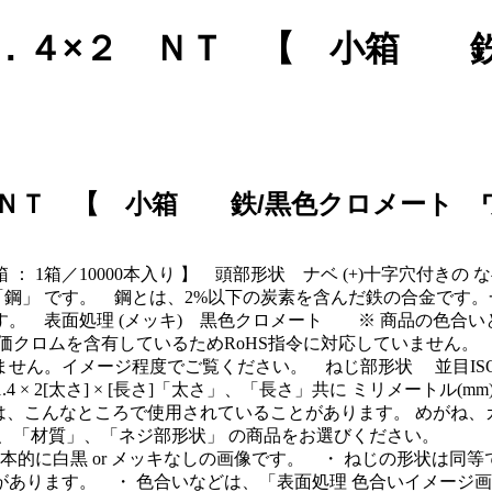
Ｍ１．４×２ ＮＴ 【 小箱 
２ ＮＴ 【 小箱 鉄/黒色クロメート 
 小箱 ： 1箱／10000本入り 】 頭部形状 ナベ (+)十字穴
 「鋼」 です。 鋼とは、2%以下の炭素を含んだ鉄の合金で
。 表面処理 (メッキ) 黒色クロメート ※ 商品の色合
価クロムを含有しているためRoHS指令に対応していません。
せん。イメージ程度でご覧ください。 ねじ部形状 並目ISO
 × 2[太さ] × [長さ]「太さ」、「長さ」共に ミリメートル(
 本形状のネジは、こんなところで使用されていることがあります。 め
、「材質」、「ネジ部形状」 の商品をお選びください。
、基本的に白黒 or メッキなしの画像です。 ・ ねじの形状は
ります。 ・ 色合いなどは、「表面処理 色合いイメージ画像」で