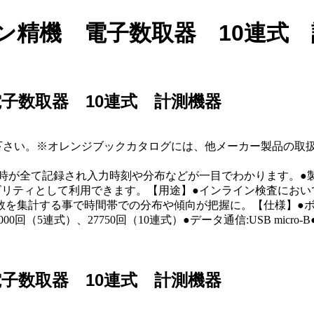
ライン精機 電子数取器 10連式
 電子数取器 10連式 計測機器
ご参考下さい。※オレンジブックカタログには、他メーカー製品の
日時が全て記録され入力時刻や分布などが一目でわかります。●
ビリティとして利用できます。【用途】●インライン検査におい
計する事で時間帯での分布や傾向が把握に。【仕様】●ボタン数：10
0回（5連式）、27750回（10連式）●データ通信:USB micr
 電子数取器 10連式 計測機器