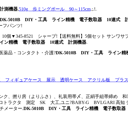
 計測機器
,
510g 歩ミングポール 90～115cm
.;.!.
DK-5010B DIY・工具 ライン精機 電子数取器 10連式 
ーフパンツ!
▼345-8521 シャープ!【送料無料】5個セット サンワサプライ
具 ライン精機 電子数取器 10連式 計測機器
.
医薬品・コンタクト・介護?
DK-5010B DIY・工具 ライ
 フィギュアケース 展示 透明ケース アクリル板 プラスチッ
ピンク、撚り房（よりふさ）、礼装用帯〆、正絹手組帯締め 和
00;プロトラクタ 測定 SK 大工,ユニ?BABY-G BVLGAR
ルチメーター.
DK-5010B DIY・工具 ライン精機 電子数取