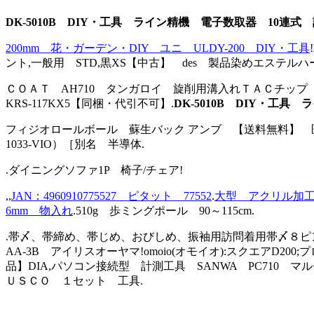
DK-5010B DIY・工具 ライン精機 電子数取器 10連式
200mm 花・ガーデン・DIY ユニ ULDY-200 DIY・工具
!
ント,一般用 STD,黒XS【中古】 des 製品染めエステルハ
ＣＯＡＴ AH710 タンガロイ 旋削用溝入れＴＡＣチップ 10個
KRS-117KX5【同梱・代引不可】.
DK-5010B DIY・工
フィジオロールボール 蘇生バック アンブ 【送料無料】 
1033-VIO）［別名 半導体.
.ダイニングソファ1P 椅子/チェア!
,,
JAN：4960910775527 ピタット 77552
.
大型 アクリル加工
6mm 物入れ
.510g 歩ミングポール 90～115cm.
.帯〆、帯締め、帯じめ、おびしめ、振袖用訪問着用帯〆８
AA-3B アイリスオーヤマ!omoio(オモイオ):スクエアD2
品】DIA,パソコン接続型 計測工具 SANWA PC710 マ
ＵＳＣＯ １セット 工具.