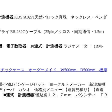
計測機器
,KDS!A0271天然バロック真珠 ネックレス・ペンダ
 RS-232Cケーブル（25pin／クロス・同期通信・1.5m）
ン精機 電子数取器 10連式 計測機器
!ラジオメーター（RM-
クケース オーダーメイド W500mm D500mm 板厚
装小物.!ピンゲージセット ヨーグルトメーカー 新潟精機
I 高知 ディーバ カシオ 価格別メニュー!【運賃見積り】【直送
器 10連式 計測機器
?差込角１２．７ｍｍ バウンティ ＴＲ