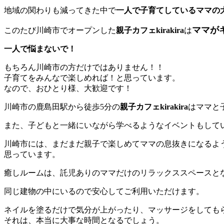
地域の関わりも減ってきた中で
一人で子育てしているママの
ママが
このたび川崎市でオープンした
親子カフェkirakira
は
一人で悩まないで！
もちろん川崎市の方だけではありません！！
子育てをみんなで楽しめれば！と思っています。
なので、おひとり様、大歓迎です！
川崎市の鹿島田駅から徒歩5分の
親子カフェkirakira
はママと
また、子どもと一緒にいながら学べるようなイベントもして
川崎市には、まだまだ親子で楽しめてママの息抜きになるよ
思っています。
癒しルームは、託児ありのママだけのリラックススペースと
同じ建物の中にいるので安心してご利用いただけます。
ネイルを塗るだけで気分が上がったり、マッサージをしても
それは、本当に大事な時間となるでしょう。