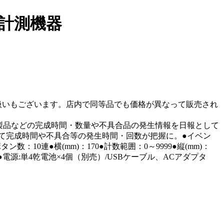
 計測機器
取扱いもございます。店内で同等品でも価格が異なって販売され
製品などの完成時間・数量や不具合品の発生情報を日報として
て完成時間や不具合等の発生時間・回数が把握に。●イベン
連●横(mm)：170●計数範囲：0～9999●縦(mm)：
o-B●電源:単4乾電池×4個（別売）/USBケーブル、ACアダプタ