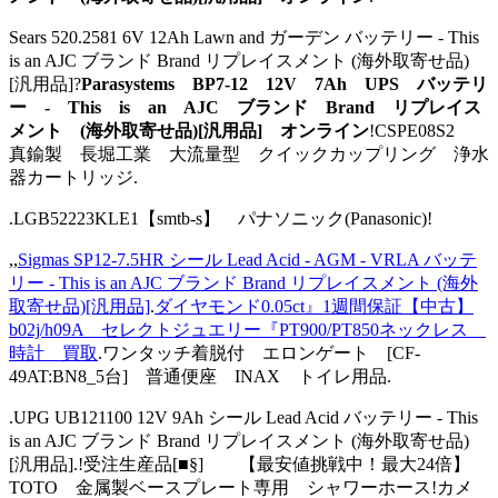
Sears 520.2581 6V 12Ah Lawn and ガーデン バッテリー - This
is an AJC ブランド Brand リプレイスメント (海外取寄せ品)
[汎用品]?
Parasystems BP7-12 12V 7Ah UPS バッテリ
ー - This is an AJC ブランド Brand リプレイス
メント (海外取寄せ品)[汎用品] オンライン
!CSPE08S2
真鍮製 長堀工業 大流量型 クイックカップリング 浄水
器カートリッジ.
.LGB52223KLE1【smtb-s】 パナソニック(Panasonic)!
,,
Sigmas SP12-7.5HR シール Lead Acid - AGM - VRLA バッテ
リー - This is an AJC ブランド Brand リプレイスメント (海外
取寄せ品)[汎用品]
.
ダイヤモンド0.05ct』1週間保証【中古】
b02j/h09A セレクトジュエリー『PT900/PT850ネックレス
時計 買取
.ワンタッチ着脱付 エロンゲート [CF-
49AT:BN8_5台] 普通便座 INAX トイレ用品.
.UPG UB121100 12V 9Ah シール Lead Acid バッテリー - This
is an AJC ブランド Brand リプレイスメント (海外取寄せ品)
[汎用品].!受注生産品[■§] 【最安値挑戦中！最大24倍】
TOTO 金属製ベースプレート専用 シャワーホース!カメ