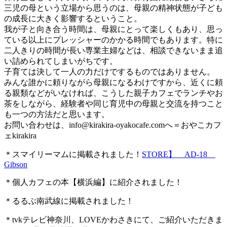
三児の母という立場から思うのは、母親の精神状態が子ども
の成長に大きく影響するということ。
我が子と向き合う時間は、母親にとって楽しくもあり、思っ
ている以上にプレッシャーのかかる時間でもあります。特に
二人きりの時間が長い専業主婦などは、相談できないまま追
い詰められてしまいがちです。
子育ては決して一人の力だけでするものではありません。
みんな誰かに頼りながら母親になるわけですから、近くに頼
る親類などがいなければ、こうした親子カフェでランチやお
茶をしながら、経験者や同じ育児中の母親と交流を持つこと
も一つの方法だと思います。
お問い合わせは、
info@kirakira-oyakocafe.com
へ＝おやこカフ
ェkirakira
＊スマイリーマムに掲載されました！
STORE】 AD-18
Gibson
＊個人カフェの本【横浜編】に紹介されました！
＊るるぶ南武線に掲載されました！
＊tvkテレビ神奈川、LOVEかわさきにて、ご紹介いただきま