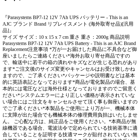
『Parasystems BP7-12 12V 7Ah UPS バッテリー - This is an
AJC ブランド Brand リプレイスメント (海外取寄せ品)[汎用
品]』
サイズ サイズ：10 x 15 x 7 cm 重さ 重さ：2000g 商品説明
Parasystems BP7-12 12V 7Ah UPS Battery - This is an AJC Brand
Replacement注意事項 *万が一お届けした商品に不具合など御
座いましたらご連絡ください*海外お取り寄せ商品ですの
で、輸送中に若干の箱の潰れやキズなどが生じる恐れがあり
ます*ご注文後のサイズ変更やキャンセルはお受け致しかね
ますので、ご了承ください*パッケージや説明書などは基本
的に英語表記となっております*商品が電化製品の場合、基
本的には電圧などは海外仕様となっておりますのでご留意く
ださい*システムエラーにより正しい価格が表示されていな
い場合にはご注文をキャンセルさせて頂く事も御座いますの
でご了承ください*本製品をご使用により万が一、機械本体
に支障が出た場合でも機械本体の修理費用負担はいたしませ
ん。 ご心配な方は、純正品をご使用ください。*本商品が無
線機器である場合、電波法令で定められている技術基準に適
合していることを証明する技適マークが貼付されていない無