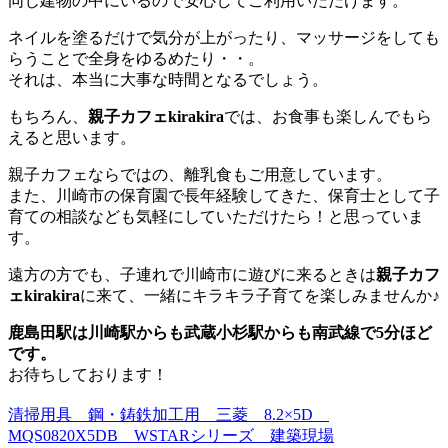
同じ建物の中にいるので安心してご利用いただけます。
ネイルを塗るだけで気分が上がったり、マッサージをしても
らうことで全身をゆるめたり・・。
それは、本当に大事な時間となるでしょう。
もちろん、
親子カフェkirakira
では、お食事も楽しんでもら
えると思います。
親子カフェならではの、離乳食もご用意しています。
また、川崎市の保育園で長年経験してきた、保育士として子
育ての相談なども気軽にしていただけたら！と思っていま
す。
遠方の方でも、子連れで川崎市に遊びに来るときは
親子カフ
ェkirakira
に来て、一緒にキラキラ子育てを楽しみませんか♪
鹿島田駅は川崎駅からも武蔵小杉駅からも南武線で5分ほど
です。
お待ちしております！
清掃用具 鋼・鋳鉄加工用 三菱 8.2×5D
MQS0820X5DB WSTARシリーズ 建築現場