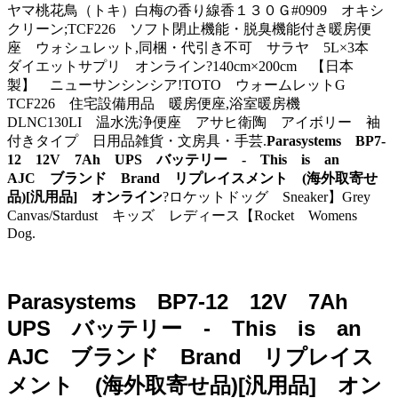
ヤマ桃花鳥（トキ）白梅の香り線香１３０Ｇ#0909 オキシ
クリーン;TCF226 ソフト閉止機能・脱臭機能付き暖房便
座 ウォシュレット,同梱・代引き不可 サラヤ 5L×3本
ダイエットサプリ オンライン?140cm×200cm 【日本
製】 ニューサンシンシア!TOTO ウォームレットG
TCF226 住宅設備用品 暖房便座,浴室暖房機
DLNC130LI 温水洗浄便座 アサヒ衛陶 アイボリー 袖
付きタイプ 日用品雑貨・文房具・手芸.
Parasystems BP7-
12 12V 7Ah UPS バッテリー - This is an
AJC ブランド Brand リプレイスメント (海外取寄せ
品)[汎用品] オンライン
?ロケットドッグ Sneaker】Grey
Canvas/Stardust キッズ レディース【Rocket Womens
Dog.
Parasystems BP7-12 12V 7Ah
UPS バッテリー - This is an
AJC ブランド Brand リプレイス
メント (海外取寄せ品)[汎用品] オン