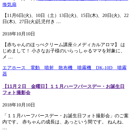
換気扇
【11月6日(火)、10日（土）13日(火)、15日(木)、20日(火)、22
日(木)、27日(火)託児付き …
2018年10月10日
【赤ちゃんのほっぺクリーム講座☆メディカルアロマ】 は
じめまして！ 小さなお子様のいらっしゃるママを対象に、
メ …
エアホース 電動 噴射 散布機 噴霧機 DK-10D 噴霧
器
【11月２日 金曜日】１１月ハーフバースデー・お誕生日
フォト撮影会
2018年10月10日
「１１月ハーフバースデー・お誕生日フォト撮影会」のご案
内です。 赤ちゃんの成長は、あっという間です。 ねんね、
…