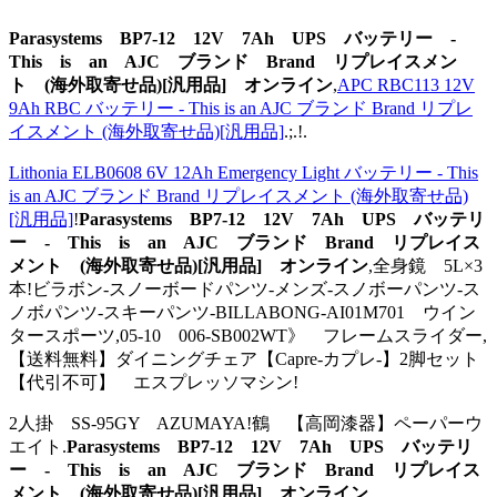
Parasystems BP7-12 12V 7Ah UPS バッテリー -
This is an AJC ブランド Brand リプレイスメン
ト (海外取寄せ品)[汎用品] オンライン
,
APC RBC113 12V
9Ah RBC バッテリー - This is an AJC ブランド Brand リプレ
イスメント (海外取寄せ品)[汎用品]
.;.!.
Lithonia ELB0608 6V 12Ah Emergency Light バッテリー - This
is an AJC ブランド Brand リプレイスメント (海外取寄せ品)
[汎用品]
!
Parasystems BP7-12 12V 7Ah UPS バッテリ
ー - This is an AJC ブランド Brand リプレイス
メント (海外取寄せ品)[汎用品] オンライン
,全身鏡 5L×3
本!ビラボン-スノーボードパンツ-メンズ-スノボーパンツ-ス
ノボパンツ-スキーパンツ-BILLABONG-AI01M701 ウイン
タースポーツ,05-10 006-SB002WT》 フレームスライダー,
【送料無料】ダイニングチェア【Capre-カプレ-】2脚セット
【代引不可】 エスプレッソマシン!
2人掛 SS-95GY AZUMAYA!鶴 【高岡漆器】ペーパーウ
エイト.
Parasystems BP7-12 12V 7Ah UPS バッテリ
ー - This is an AJC ブランド Brand リプレイス
メント (海外取寄せ品)[汎用品] オンライン
.