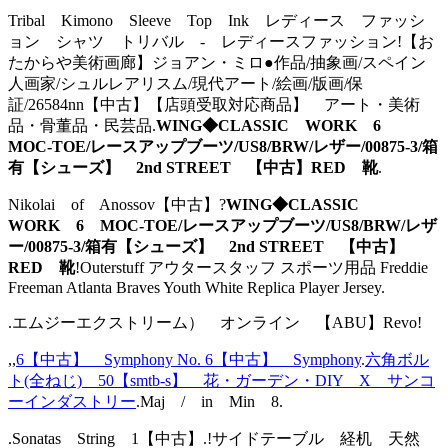
Tribal Kimono Sleeve Top Ink レディース ファッシ
ョン シャツ トリバル - レディースファッション!【お
たからや美術画廊】ジョアン・ミロ●作品/抽象画/スペイン
人画家/シュルレアリスム/現代アート/絵画/版画/保
証/26584nn【中古】【店頭受取対応商品】 アート・美術
品・骨董品・民芸品.
WING◆CLASSIC WORK 6
MOC-TOE/レースアップブーツ/US8/BRW/レザー/00875-3/箱
有【シューズ】 2nd STREET 【中古】RED 靴
.
Nikolai of Anossov【中古】?
WING◆CLASSIC
WORK 6 MOC-TOE/レースアップブーツ/US8/BRW/レザ
ー/00875-3/箱有【シューズ】 2nd STREET 【中古】
RED 靴
!Outerstuff アウタースタッフ スポーツ用品 Freddie
Freeman Atlanta Braves Youth White Replica Player Jersey.
.エムジーエクストリーム） オンライン 【ABU】Revo!
,,
6【中古】 Symphony No. 6【中古】 Symphony
.
六角ボル
ト(全ねじ) 50【smtb-s】 花・ガーデン・DIY X サンコ
ーインダストリー
.Maj / in Min 8.
.Sonatas String 1【中古】.!サイドテーブル 経机 天然