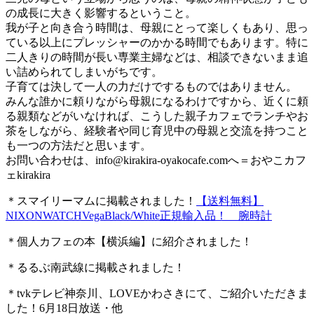
の成長に大きく影響するということ。
我が子と向き合う時間は、母親にとって楽しくもあり、思っ
ている以上にプレッシャーのかかる時間でもあります。特に
二人きりの時間が長い専業主婦などは、相談できないまま追
い詰められてしまいがちです。
子育ては決して一人の力だけでするものではありません。
みんな誰かに頼りながら母親になるわけですから、近くに頼
る親類などがいなければ、こうした親子カフェでランチやお
茶をしながら、経験者や同じ育児中の母親と交流を持つこと
も一つの方法だと思います。
お問い合わせは、
info@kirakira-oyakocafe.com
へ＝おやこカフ
ェkirakira
＊スマイリーマムに掲載されました！
【送料無料】
NIXONWATCHVegaBlack/White正規輸入品！ 腕時計
＊個人カフェの本【横浜編】に紹介されました！
＊るるぶ南武線に掲載されました！
＊tvkテレビ神奈川、LOVEかわさきにて、ご紹介いただきま
した！6月18日放送・他