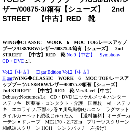
ザー/00875-3/箱有【シューズ】 2nd
STREET 【中古】RED 靴
WING◆CLASSIC WORK 6 MOC-TOE/レースアップ
ブーツ/US8/BRW/レザー/00875-3/箱有【シューズ】 2nd
STREET 【中古】RED 靴
,
No.9【中古】 Symphony
CD・DVD
.;.!.
Vol.2【中古】 Elgar Edition Vol.2【中古】
Elgar
!
WING◆CLASSIC WORK 6 MOC-TOE/レースア
ップブーツ/US8/BRW/レザー/00875-3/箱有【シューズ】
2nd STREET 【中古】RED 靴
,Mer/Ravel【中古】
Debussy;Nocturnes/La CD・DVD!ニッケルメッキハンター
ステッキ 医薬品・コンタクト・介護 国産杖 杖・ステッ
キ エコライフ,下部3ッ巻▼川島織物セルコン ラグマット
タイルカーペット絨毯じゅうたん 【送料無料】オーダーカ
ーテン▼ドレープ ME2170～2172I'm プリーツスクリーン
和紙調スクリーン,HOH シンクパッチ 左投げ!