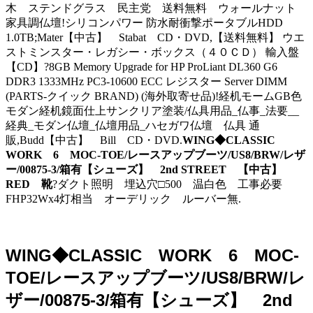
木 ステンドグラス 民主党 送料無料 ウォールナット
家具調仏壇!シリコンパワー 防水耐衝撃ポータブルHDD
1.0TB;Mater【中古】 Stabat CD・DVD,【送料無料】 ウエ
ストミンスター・レガシー・ボックス（４０ＣＤ） 輸入盤
【CD】?8GB Memory Upgrade for HP ProLiant DL360 G6
DDR3 1333MHz PC3-10600 ECC レジスター Server DIMM
(PARTS-クイック BRAND) (海外取寄せ品)!経机モームGB色
モダン経机鏡面仕上サンクリア塗装/仏具用品_仏事_法要__
経典_モダン仏壇_仏壇用品_ハセガワ仏壇 仏具 通
販,Budd【中古】 Bill CD・DVD.
WING◆CLASSIC
WORK 6 MOC-TOE/レースアップブーツ/US8/BRW/レザ
ー/00875-3/箱有【シューズ】 2nd STREET 【中古】
RED 靴
?ダクト照明 埋込穴□500 温白色 工事必要
FHP32Wx4灯相当 オーデリック ルーバー無.
WING◆CLASSIC WORK 6 MOC-
TOE/レースアップブーツ/US8/BRW/レ
ザー/00875-3/箱有【シューズ】 2nd