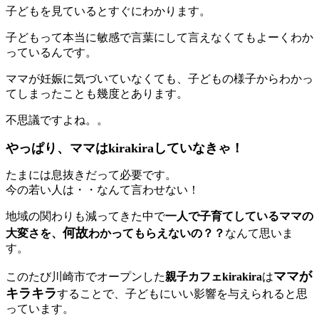
子どもを見ているとすぐにわかります。
子どもって本当に敏感で言葉にして言えなくてもよーくわか
っているんです。
ママが妊娠に気づいていなくても、子どもの様子からわかっ
てしまったことも幾度とあります。
不思議ですよね。。
やっぱり、ママはkirakiraしていなきゃ！
たまには息抜きだって必要です。
今の若い人は・・なんて言わせない！
地域の関わりも減ってきた中で
一人で子育てしているママの
何故
大変さを、
わかってもらえないの？？
なんて思いま
す。
ママが
このたび川崎市でオープンした
親子カフェkirakira
は
キラキラ
することで、子どもにいい影響を与えられると思
っています。