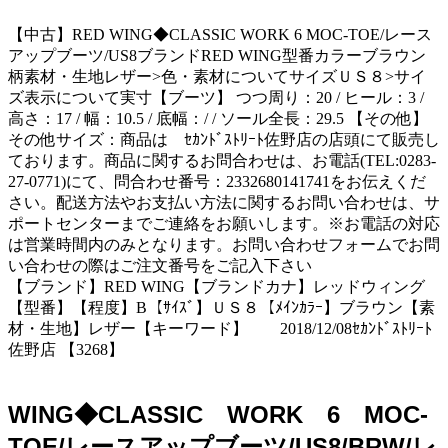
【中古】RED WING◆CLASSIC WORK 6 MOC-TOE/レース
アップブーツ/US8ブランドRED WING型番カラーブラウン
柄素材・生地レザー>色・素材についてサイズＵＳ８>サイ
ズ表示について実寸【ブーツ】 つつ周り：20 / ヒール：3 /
高さ：17 / 幅：10.5 / 底幅：/ / ソール全長：29.5 【その他】
その他サイズ：商品は ｾｶﾝﾄﾞｽﾄﾘｰﾄ佐野店の店頭にて販売し
ております。商品に関するお問合わせは、お電話(TEL:0283-
27-0771)にて、問合わせ番号：2332680141741をお伝えくだ
さい。配送方法やお支払い方法に関するお問い合わせは、サ
ポートセンターまでご連絡をお願いします。※お電話の対応
は営業時間内のみとなります。お問い合わせフォームでお問
い合わせの際はご注文番号をご記入下さい
【ブランド】RED WING【ブランドカナ】レッドウィング
【型番】【程度】B【ｻｲｽﾞ】ＵＳ８【ﾒｲﾝｶﾗｰ】ブラウン【素
材・生地】レザー【キーワード】 2018/12/08ｾｶﾝﾄﾞｽﾄﾘｰﾄ
佐野店 【3268】
WING◆CLASSIC WORK 6 MOC-
TOE/レースアップブーツ/US8/BRW/レ