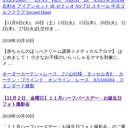
XXIO(2006) 8S NS PRO 950GH for XXIO R 男性用
右利き アイアンセット IR ゼクシオ NSプロ スチール 中古ゴ
ルフクラブ Second Hand
【11月6日(火)、10日（土）13日(火)、15日(木)、20日(火)、22
日(木)、27日(火)託児付き …
2018年10月10日
【赤ちゃんのほっぺクリーム講座☆メディカルアロマ】 は
じめまして！ 小さなお子様のいらっしゃるママを対象に、
メ …
オーダーカーテン＋レース 2ツ山仕様 タッセル含む カ
ーテン・ブラインド オンライン レース KSA60494 ス
タンダード縫製
【11月２日 金曜日】１１月ハーフバースデー・お誕生日
フォト撮影会
2018年10月10日
「１１月ハーフバースデー・お誕生日フォト撮影会」のご案