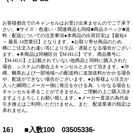
お客様都合でのキャンセルはお受け出来ませんのでご了承下
さい。■サイズ・色違い・関連商品も同様■商品スペック■送
料・配送についての注意事項●本商品の出荷目安は【最短4
～ 最長 14営業日】となります。●お取り寄せ商品のため、
稀にご注文入れ違い等により欠品・遅延となる場合がござい
ます。●本商品は同梱区分【M-HLG】です。商品番号に
【M-HLG】と記載されていない他商品と同時に購入された
場合、システムの都合上キャンセルとさせて頂きます。●沖
縄、離島および一部地域への配送時に追加送料がかかる場合
や、配送ができない場合がございます。●お客様より注文が
入った瞬間にメーカー側に発注をかける為、いかなる場合も
キャンセルを承ることができません。ご理解の上ご購入頂き
ますようよろしくお願い致します。●メーカー直送の為代金
引き換えはご利用いただけません。また、配送業者の指定は
承れません。
16） ■入数100 03505336-