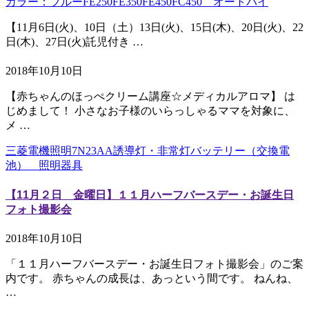
カラー：ブルーFE250FE350FE450FC450 オートバイ
【11月6日(火)、10日（土）13日(火)、15日(木)、20日(火)、22
日(木)、27日(火)託児付き …
2018年10月10日
【赤ちゃんのほっぺクリーム講座☆メディカルアロマ】 は
じめまして！ 小さなお子様のいらっしゃるママを対象に、
メ …
三菱電機照明7N23AA誘導灯・非常灯バッテリー（交換電
池） 照明器具
【11月２日 金曜日】１１月ハーフバースデー・お誕生日
フォト撮影会
2018年10月10日
「１１月ハーフバースデー・お誕生日フォト撮影会」のご案
内です。 赤ちゃんの成長は、あっという間です。 ねんね、
…