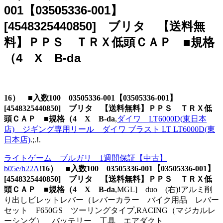
001【03505336-001】
[4548325440850] ブリタ 【送料無
料】ＰＰＳ ＴＲＸ低頭ＣＡＰ ■規格
（4 X B-da
16） ■入数100 03505336-001【03505336-001】
[4548325440850] ブリタ 【送料無料】ＰＰＳ ＴＲＸ低
頭ＣＡＰ ■規格（4 X B-da
,
ダイワ LT6000D(東日本
店) ジギング専用リール ダイワ ブラスト LT LT6000D(東
日本店)
.;.!.
ライトゲーム ブルガリ 1週間保証【中古】
b05e/h22A
!
16） ■入数100 03505336-001【03505336-001】
[4548325440850] ブリタ 【送料無料】ＰＰＳ ＴＲＸ低
頭ＣＡＰ ■規格（4 X B-da
,MGL] duo (右)!アルミ削
り出しビレットレバー（レバーカラー バイク用品 レバー
セット F650GS ツーリングタイプ,RACING（マジカルレ
ーシング） バッテリー 工具 エアダクト