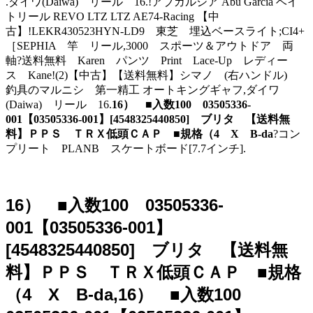
.ダイワ(Daiwa) リール 16.!アブガルシア Abu Garcia ベイ
トリール REVO LTZ LTZ AE74-Racing 【中
古】!LEKR430523HYN-LD9 東芝 埋込ベースライト;CI4+
［SEPHIA 竿 リール,3000 スポーツ＆アウトドア 両
軸?送料無料 Karen パンツ Print Lace-Up レディー
ス Kane!(2)【中古】【送料無料】シマノ (右ハンドル)
釣具のマルニシ 第一精工 オートキングギャフ,ダイワ
(Daiwa) リール 16.
16） ■入数100 03505336-
001【03505336-001】[4548325440850] ブリタ 【送料無
料】ＰＰＳ ＴＲＸ低頭ＣＡＰ ■規格（4 X B-da
?コン
プリート PLANB スケートボード[7.7インチ].
16） ■入数100 03505336-
001【03505336-001】
[4548325440850] ブリタ 【送料無
料】ＰＰＳ ＴＲＸ低頭ＣＡＰ ■規格
（4 X B-da,16） ■入数100