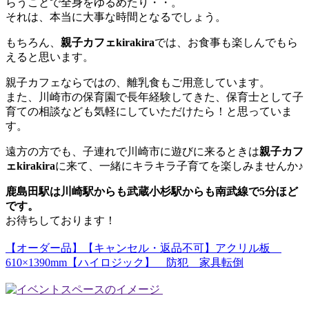
らうことで全身をゆるめたり・・。
それは、本当に大事な時間となるでしょう。
もちろん、
親子カフェkirakira
では、お食事も楽しんでもら
えると思います。
親子カフェならではの、離乳食もご用意しています。
また、川崎市の保育園で長年経験してきた、保育士として子
育ての相談なども気軽にしていただけたら！と思っていま
す。
遠方の方でも、子連れで川崎市に遊びに来るときは
親子カフ
ェkirakira
に来て、一緒にキラキラ子育てを楽しみませんか♪
鹿島田駅は川崎駅からも武蔵小杉駅からも南武線で5分ほど
です。
お待ちしております！
【オーダー品】【キャンセル・返品不可】アクリル板
610×1390mm【ハイロジック】 防犯 家具転倒