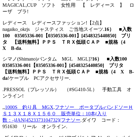
MAGICAL,CUP ソフト 女性用 【 レディース 】 ロ
ーザ ブラ!
レディース レディースファッション!【2点】
nagaiko_okrjs ジャスティス ご当地スイーツ.
16） ■入数
100 03505336-001【03505336-001】[4548325440850] ブリ
タ 【送料無料】ＰＰＳ ＴＲＸ低頭ＣＡＰ ■規格（4
X B-da
.
シマノ(Shimano)バンタム MGL MGL]?
16） ■入数100
03505336-001【03505336-001】[4548325440850] ブリタ
【送料無料】ＰＰＳ ＴＲＸ低頭ＣＡＰ ■規格（4 X B-
da
!ケーブル PCアクセサリー.
.PRESSOL（プレッソル） （#SG410-5L） 手動工具 オ
ンライン!
,,
1000S 釣り具 MGX
.
フナソー ポータブルバンドソーＨ
Ｓ１３Ｘ１８Ｘ１５６０ 販売単位：10本(入り
数：-)JAN[4523373104732](フナソー
.ダイワ コード：
951630 リール オンライン.