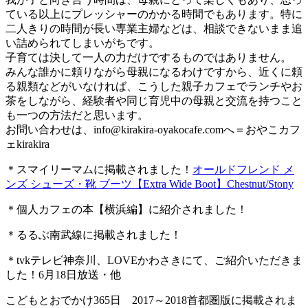
ている以上にプレッシャーのかかる時間でもあります。特に
二人きりの時間が長い専業主婦などは、相談できないまま追
い詰められてしまいがちです。
子育ては決して一人の力だけでするものではありません。
みんな誰かに頼りながら母親になるわけですから、近くに頼
る親類などがいなければ、こうした親子カフェでランチやお
茶をしながら、経験者や同じ育児中の母親と交流を持つこと
も一つの方法だと思います。
お問い合わせは、
info@kirakira-oyakocafe.com
へ＝おやこカフ
ェkirakira
＊スマイリーマムに掲載されました！
オールドフレンド メ
ンズ シューズ・靴 ブーツ【Extra Wide Boot】Chestnut/Stony
＊個人カフェの本【横浜編】に紹介されました！
＊るるぶ南武線に掲載されました！
＊tvkテレビ神奈川、LOVEかわさきにて、ご紹介いただきま
した！6月18日放送・他
こどもとおでかけ365日 2017～2018首都圏版に掲載されま