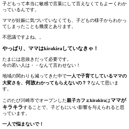
子どもって本当に敏感で言葉にして言えなくてもよーくわか
っているんです。
ママが妊娠に気づいていなくても、子どもの様子からわかっ
てしまったことも幾度とあります。
不思議ですよね。。
やっぱり、ママはkirakiraしていなきゃ！
たまには息抜きだって必要です。
今の若い人は・・なんて言わせない！
地域の関わりも減ってきた中で
一人で子育てしているママの
何故
大変さを、
わかってもらえないの？？
なんて思いま
す。
ママが
このたび川崎市でオープンした
親子カフェkirakira
は
キラキラ
することで、子どもにいい影響を与えられると思
っています。
一人で悩まないで！