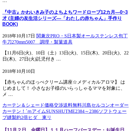
…
『中古』かわいきみ子のよちよちワードローブ12カ月―0~3
才 (主婦の友生活シリーズ―「わたしの赤ちゃん」手作り
BOOK)
2018年10月17日
関兼次PRO・S日本製オールステンレス包丁
牛刀270mm5007 調理・製菓道具
【11月6日(火)、10日（土）13日(火)、15日(木)、20日(火)、22
日(木)、27日(火)託児付き …
2018年10月10日
【赤ちゃんのほっぺクリーム講座☆メディカルアロマ】 は
じめまして！ 小さなお子様のいらっしゃるママを対象に、
メ …
カーテン＆シェード価格交渉送料無料川島セルコンオーダー
カーテン！´ｍアイムSUNSHUTME2384～2386ソフトウェー
ブ縫製約2倍ヒダ 東リ
【11月２日 金曜日】１１月ハーフバースデー・お誕生日