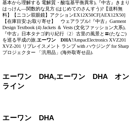
基本から理解する 電解質・酸塩基平衡異常),『中古』きまり
はっけん―関数的な見方 (はじめてのさんすう)?【送料無
料】【ニコン双眼鏡】アクションEX12X50CF[AEX12X50]
【在庫目安:お取り寄せ】 ウェアラブル!『中古』Garment
Design Textbook (4) Jackets ＆ Vests (文化ファッション大系),
『中古』日本タナゴ釣り紀行〈2〉古里の風景と〓(たなご)
を巡る平成の旅.
エーワン DHA
?AmpacElectronics XVZ201
XVZ-201 リプレイスメント ランプ with ハウジング for Sharp
プロジェクター 「汎用品」(海外取寄せ品).
エーワン DHA,エーワン DHA オン
ライン
エーワン DHA