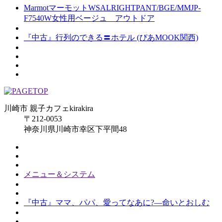
MarmotマーモットWSALRIGHTPANT/BGE/MMJP-
F7540W女性用ベージュ アウトドア
『中古』行列のできる〓ホテル (ぴあMOOK関西)
川崎市 親子カフェkirakira
〒212-0053
神奈川県川崎市幸区下平間48
メニュー＆システム
『中古』ママ、パパ、愛ってなあに?―命いとおしむ