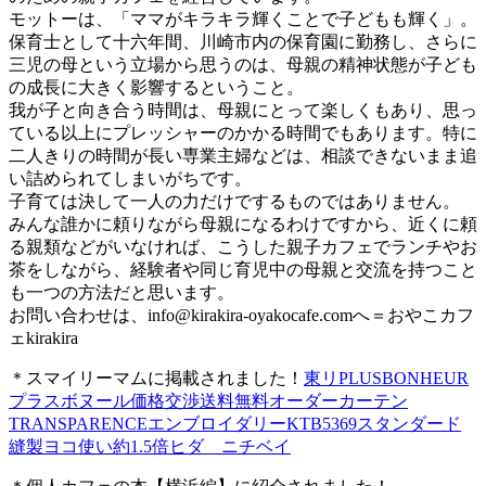
モットーは、「ママがキラキラ輝くことで子どもも輝く」。
保育士として十六年間、川崎市内の保育園に勤務し、さらに
三児の母という立場から思うのは、母親の精神状態が子ども
の成長に大きく影響するということ。
我が子と向き合う時間は、母親にとって楽しくもあり、思っ
ている以上にプレッシャーのかかる時間でもあります。特に
二人きりの時間が長い専業主婦などは、相談できないまま追
い詰められてしまいがちです。
子育ては決して一人の力だけでするものではありません。
みんな誰かに頼りながら母親になるわけですから、近くに頼
る親類などがいなければ、こうした親子カフェでランチやお
茶をしながら、経験者や同じ育児中の母親と交流を持つこと
も一つの方法だと思います。
お問い合わせは、
info@kirakira-oyakocafe.com
へ＝おやこカフ
ェkirakira
＊スマイリーマムに掲載されました！
東リPLUSBONHEUR
プラスボヌール価格交渉送料無料オーダーカーテン
TRANSPARENCEエンブロイダリーKTB5369スタンダード
縫製ヨコ使い約1.5倍ヒダ ニチベイ