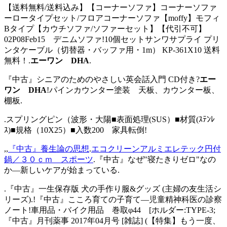
【送料無料/送料込み】【コーナーソファ】コーナーソファ
ーロータイプセット/フロアコーナーソファ【moffy】モフィ
Bタイプ【カウチソファ/ソファーセット】【代引不可】
02P08Feb15 デニムソファ!10個セットサンワサプライ プリ
ンタケーブル（切替器・バッファ用・1m） KP-361X10 送料
無料！.
エーワン DHA
.
『中古』シニアのためのやさしい英会話入門 CD付き?
エー
ワン DHA
!パインカウンター塗装 天板、カウンター板、
棚板.
.スプリングピン（波形・大陽■表面処理(SUS）■材質(ｽﾃﾝﾚ
ｽ)■規格（10X25）■入数200 家具転倒!
,,
『中古』養生論の思想
.
エコクリーンアルミエレテック円付
鍋／３０ｃｍ スポーツ
.『中古』なぜ"寝たきりゼロ"なの
か―新しいケアが始まっている.
.『中古』一生保存版 犬の手作り服&グッズ (主婦の友生活シ
リーズ).!『中古』こころ育ての子育て―児童精神科医の診察
ノート!車用品・バイク用品 巻取φ44 [ホルダー:TYPE-3;
『中古』月刊薬事 2017年04月号 [雑誌] (【特集】もう一度、