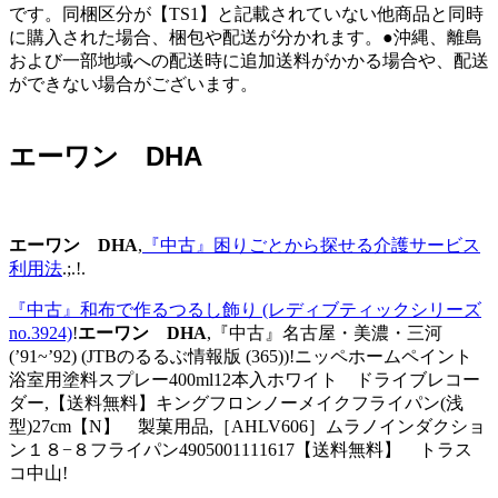
です。同梱区分が【TS1】と記載されていない他商品と同時
に購入された場合、梱包や配送が分かれます。●沖縄、離島
および一部地域への配送時に追加送料がかかる場合や、配送
ができない場合がございます。
エーワン DHA
エーワン DHA
,
『中古』困りごとから探せる介護サービス
利用法
.;.!.
『中古』和布で作るつるし飾り (レディブティックシリーズ
no.3924)
!
エーワン DHA
,『中古』名古屋・美濃・三河
(’91~’92) (JTBのるるぶ情報版 (365))!ニッペホームペイント
浴室用塗料スプレー400ml12本入ホワイト ドライブレコー
ダー,【送料無料】キングフロンノーメイクフライパン(浅
型)27cm【N】 製菓用品,［AHLV606］ムラノインダクショ
ン１８−８フライパン4905001111617【送料無料】 トラス
コ中山!