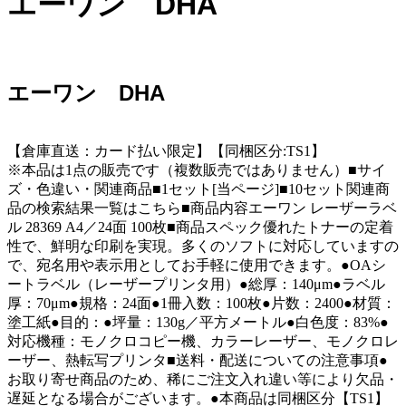
エーワン DHA
エーワン DHA
【倉庫直送：カード払い限定】【同梱区分:TS1】
※本品は1点の販売です（複数販売ではありません）■サイ
ズ・色違い・関連商品■1セット[当ページ]■10セット関連商
品の検索結果一覧はこちら■商品内容エーワン レーザーラベ
ル 28369 A4／24面 100枚■商品スペック優れたトナーの定着
性で、鮮明な印刷を実現。多くのソフトに対応していますの
で、宛名用や表示用としてお手軽に使用できます。●OAシ
ートラベル（レーザープリンタ用）●総厚：140μm●ラベル
厚：70μm●規格：24面●1冊入数：100枚●片数：2400●材質：
塗工紙●目的：●坪量：130g／平方メートル●白色度：83%●
対応機種：モノクロコピー機、カラーレーザー、モノクロレ
ーザー、熱転写プリンタ■送料・配送についての注意事項●
お取り寄せ商品のため、稀にご注文入れ違い等により欠品・
遅延となる場合がございます。●本商品は同梱区分【TS1】