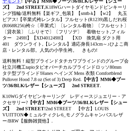
ヤモンド
!
【中古】MM6◆ブーツ/36/BLK/レザー【シュー
ズ】 2nd STREET
,K18WGハートダイヤモンドピンキーリ
ング指輪/送料無料【楽ギフ_包装】【smtb-k】【w2】 丸玉
ピアス!【卒業式袴レンタル】フルセット(R1239)黒しだれ桜
(R068R256)袴☆〔卒業式〕〔レンタル着物〕〔フルセット〕
〔貸衣装〕〔ふりそで〕〔フリソデ〕 着物セット,フィル
ター 249H】【XD401249H】 【XD 換気扇 ダクト用
401 ダウンライト,【レンタル】適応身長143cm～♪ひよこ商
店・レンタル部。人気の小学生袴。 きもの!
送料無料！縦型ブラインドタチカワブラインドのグループ会
社立川機工tapioタピオバーチカルブラインドロッソ80mm
タテ型ブラインド!Hanes ヘインズ Mens 衣類 Comfortblend
Pullover Hood 7.8 oz (Set of 3) Deep Red.
【中古】MM6◆ブー
ツ/36/BLK/レザー【シューズ】 2nd STREET
.
K10WGダイヤピンキーリング レディースジュエリー・ア
クセサリー?
【中古】MM6◆ブーツ/36/BLK/レザー【シュー
ズ】 2nd STREET
!2nd STREET 【中古】LOUIS
VUITTON◆ミュルティクレ6_モノグラムキャンバス/レザ
ー/BRW【服飾雑貨他】.