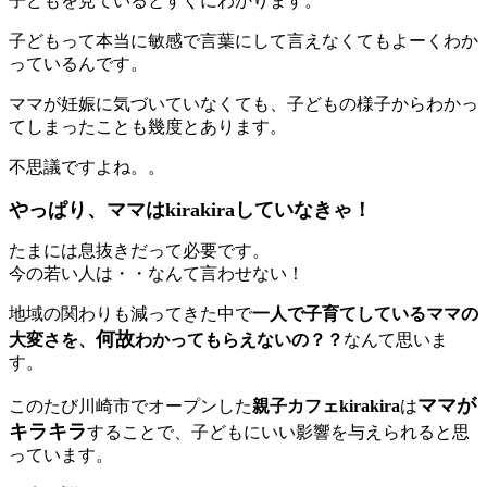
子どもを見ているとすぐにわかります。
子どもって本当に敏感で言葉にして言えなくてもよーくわか
っているんです。
ママが妊娠に気づいていなくても、子どもの様子からわかっ
てしまったことも幾度とあります。
不思議ですよね。。
やっぱり、ママはkirakiraしていなきゃ！
たまには息抜きだって必要です。
今の若い人は・・なんて言わせない！
地域の関わりも減ってきた中で
一人で子育てしているママの
何故
大変さを、
わかってもらえないの？？
なんて思いま
す。
ママが
このたび川崎市でオープンした
親子カフェkirakira
は
キラキラ
することで、子どもにいい影響を与えられると思
っています。