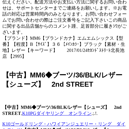
伝えください。配送方法やお支払い方法に関するお問い合わ
せは、サポートセンターまでご連絡をお願いします。※お電
話の対応は営業時間内のみとなります。お問い合わせフォー
ムでお問い合わせの際はご注文番号をご記入下さいこの商品
に関する出品店舗からのコメント踵、足首部分に履きｼﾜがご
ざいます。
【ブランド】MM6【ブランドカナ】エムエムシックス【型
番】【程度】B【ｻｲｽﾞ】３６【ﾒｲﾝｶﾗｰ】ブラック【素材・生
地】レザー【キーワード】 2017/01/24ｾｶﾝﾄﾞｽﾄﾘｰﾄ北長池
店 【2995】
【中古】MM6◆ブーツ/36/BLK/レザー
【シューズ】 2nd STREET
【中古】MM6◆ブーツ/36/BLK/レザー【シューズ】 2nd
STREET
,
K10PGダイヤリング オンライン
.;.!.
K10ゴールドリング・ハワイアンジュエリー・リング ダイ