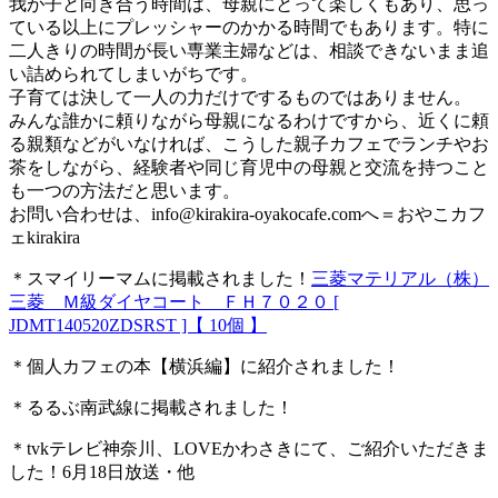
我が子と向き合う時間は、母親にとって楽しくもあり、思っ
ている以上にプレッシャーのかかる時間でもあります。特に
二人きりの時間が長い専業主婦などは、相談できないまま追
い詰められてしまいがちです。
子育ては決して一人の力だけでするものではありません。
みんな誰かに頼りながら母親になるわけですから、近くに頼
る親類などがいなければ、こうした親子カフェでランチやお
茶をしながら、経験者や同じ育児中の母親と交流を持つこと
も一つの方法だと思います。
お問い合わせは、
info@kirakira-oyakocafe.com
へ＝おやこカフ
ェkirakira
＊スマイリーマムに掲載されました！
三菱マテリアル（株）
三菱 Ｍ級ダイヤコート ＦＨ７０２０ [
JDMT140520ZDSRST ]【 10個 】
＊個人カフェの本【横浜編】に紹介されました！
＊るるぶ南武線に掲載されました！
＊tvkテレビ神奈川、LOVEかわさきにて、ご紹介いただきま
した！6月18日放送・他