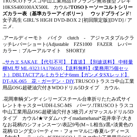
TRUSCOトラスコ中山工業用品TFフランジ無溶接型フレキ
10KSS400100AX500L カウル?
TOSOトーソーコルトシリー
ズカラー表（基準カラーアイボリー） ウッドブラインド
!
女子高生 GIRL’S HIGH DVD-BOX 2 [初回限定版][DVD] / ア
ニメ.
.アールディーモト バイク clutch - アジャスタブルクラ
ッチレバーショート(Adjustable FZS1000 FAZER レバー
カラー：ブルーアルマイト SHORT)!
,,
サカエ SAKAE 【代引不可】【直送】【別途送料】 中軽量
棚ML型 ML-9323 [A170610]
.
【送料無料】(業務用75個セッ
ト）DBLTACTアルミカラビナ6mm【ガンメタSXレッド】
DT-AK-065 花・ガーデン・DIY
.TRUSCOトラスコ中山工業
用品OSG超硬油穴付きWDOドリル5Dタイプ カウル.
.花岡車輌ダンディシリーズスチール台車折りたたみ式サイ
レントキャスターUDH-LSC-MS パーツ.!TRUSCOトラスコ
中山工業用品OSG超硬油穴付き3枚刃メガマッスルドリル5D
タイプ カウル!★マダムハナイmadamehanai*花井幸子/大き
なお花柄のシフォンスーツ/表記9号(M～L相当)/黒×淡黄色の
花柄/ロング丈/パーティー・フォーマルに/春夏/レディース