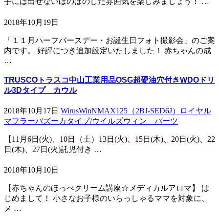
手には出せないほのぼのした雰囲気を楽しみましょう！ …
2018年10月19日
「１１月ハーフバースデー・お誕生日フォト撮影会」のご案
内です。 好評につき追加設定いたしました！ 赤ちゃんの成
…
TRUSCOトラスコ中山工業用品OSG超硬油穴付きWDOドリ
ル3Dタイプ カウル
2018年10月17日
WirusWinNMAX125（2BJ-SED6J）ロイヤル
マフラーバズーカタイプ/ウイルズウィン パーツ
【11月6日(火)、10日（土）13日(火)、15日(木)、20日(火)、22
日(木)、27日(火)託児付き …
2018年10月10日
【赤ちゃんのほっぺクリーム講座☆メディカルアロマ】 は
じめまして！ 小さなお子様のいらっしゃるママを対象に、
メ …