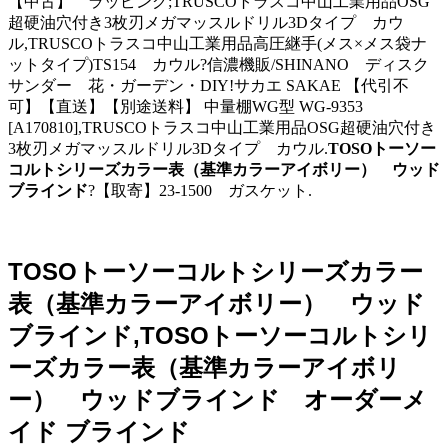
【中古】 ラッピング;TRUSCOトラスコ中山工業用品OSG
超硬油穴付き3枚刃メガマッスルドリル3Dタイプ カウ
ル,TRUSCOトラスコ中山工業用品高圧継手(メス×メス袋ナ
ットタイプ)TS154 カウル?信濃機販/SHINANO ディスク
サンダー 花・ガーデン・DIY!サカエ SAKAE 【代引不
可】【直送】【別途送料】 中量棚WG型 WG-9353
[A170810],TRUSCOトラスコ中山工業用品OSG超硬油穴付き
3枚刃メガマッスルドリル3Dタイプ カウル.
TOSOトーソー
コルトシリーズカラー表（基準カラーアイボリー） ウッド
ブラインド
?【取寄】23-1500 ガスケット.
TOSOトーソーコルトシリーズカラー
表（基準カラーアイボリー） ウッド
ブラインド,TOSOトーソーコルトシリ
ーズカラー表（基準カラーアイボリ
ー） ウッドブラインド オーダーメ
イド ブラインド