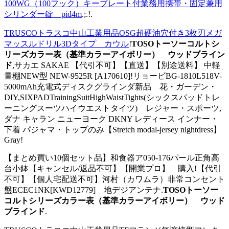
100WG（100フック）キープレート付業務用携帯・固定兼用
シリンダー錠 pid4m
.;.!.
TRUSCOトラスコ中山工業用品OSG超硬油穴付き3枚刃メガ
マッスルドリル3Dタイプ カウル
!
TOSOトーソーコルトシ
リーズカラー表（基準カラーアイボリー） ウッドブライン
ド
,サカエ SAKAE 【代引不可】【直送】【別途送料】 中軽
量棚NEW型 NEW-9525R [A170610]!リョービBG-1810L518V-
5000mAh充電式ディスクグラインダ新品 花・ガーデン・
DIY,SIXPADTrainingSuitHighWaistTights(シックスパッドトレ
ーニングスーツハイウエストタイツ) レジャー・スポーツ,
ダナ キャラン ニューヨーク DKNY レディース インナー・
下着 パジャマ・トップのみ【Stretch modal-jersey nightdress】
Gray!
【まとめ買い10個セット品】和食器ア050-176パール正角高
台小鉢【キャンセル/返品不可】【開業プロ】 購入!【代引
不可】【個人宅配送不可】河村（カワムラ）非常コンセント
盤ECEC1NK[KWD12779] 地デジアンテナ.
TOSOトーソー
コルトシリーズカラー表（基準カラーアイボリー） ウッド
ブラインド
.