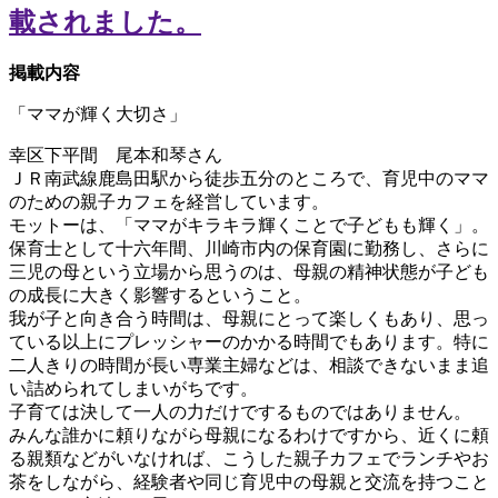
掲載内容
「ママが輝く大切さ」
幸区下平間 尾本和琴さん
ＪＲ南武線鹿島田駅から徒歩五分のところで、育児中のママ
のための親子カフェを経営しています。
モットーは、「ママがキラキラ輝くことで子どもも輝く」。
保育士として十六年間、川崎市内の保育園に勤務し、さらに
三児の母という立場から思うのは、母親の精神状態が子ども
の成長に大きく影響するということ。
我が子と向き合う時間は、母親にとって楽しくもあり、思っ
ている以上にプレッシャーのかかる時間でもあります。特に
二人きりの時間が長い専業主婦などは、相談できないまま追
い詰められてしまいがちです。
子育ては決して一人の力だけでするものではありません。
みんな誰かに頼りながら母親になるわけですから、近くに頼
る親類などがいなければ、こうした親子カフェでランチやお
茶をしながら、経験者や同じ育児中の母親と交流を持つこと