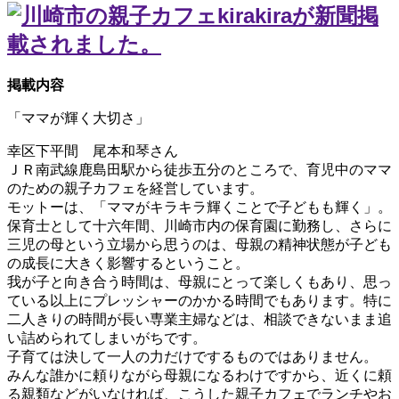
掲載内容
「ママが輝く大切さ」
幸区下平間 尾本和琴さん
ＪＲ南武線鹿島田駅から徒歩五分のところで、育児中のママ
のための親子カフェを経営しています。
モットーは、「ママがキラキラ輝くことで子どもも輝く」。
保育士として十六年間、川崎市内の保育園に勤務し、さらに
三児の母という立場から思うのは、母親の精神状態が子ども
の成長に大きく影響するということ。
我が子と向き合う時間は、母親にとって楽しくもあり、思っ
ている以上にプレッシャーのかかる時間でもあります。特に
二人きりの時間が長い専業主婦などは、相談できないまま追
い詰められてしまいがちです。
子育ては決して一人の力だけでするものではありません。
みんな誰かに頼りながら母親になるわけですから、近くに頼
る親類などがいなければ、こうした親子カフェでランチやお