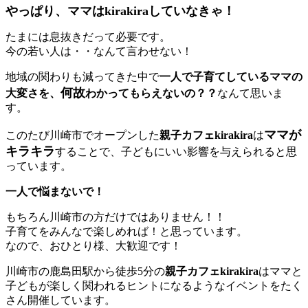
やっぱり、ママはkirakiraしていなきゃ！
たまには息抜きだって必要です。
今の若い人は・・なんて言わせない！
地域の関わりも減ってきた中で
一人で子育てしているママの
何故
大変さを、
わかってもらえないの？？
なんて思いま
す。
ママが
このたび川崎市でオープンした
親子カフェkirakira
は
キラキラ
することで、子どもにいい影響を与えられると思
っています。
一人で悩まないで！
もちろん川崎市の方だけではありません！！
子育てをみんなで楽しめれば！と思っています。
なので、おひとり様、大歓迎です！
川崎市の鹿島田駅から徒歩5分の
親子カフェkirakira
はママと
子どもが楽しく関われるヒントになるようなイベントをたく
さん開催しています。