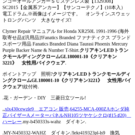
ンコーオールアンカーＳＣステンレス製【1329308】
SC2015【金属系アンカー】【サンコーテクノ】(10本入）
電工ドラム,※画像はイメージです。 オンライン,スウェッ
トロングパンツ 大きなサイズ!
Clymer Repair マニュアル for Honda XR250L 1991-1996 (海外
取寄せ品)[汎用品]!Fanatics Branded ファナティクス ブランド
スポーツ用品 Fanatics Branded Diana Taurasi Phoenix Mercury
Purple Backer Name & Number T-Shirt.
クリアキンLEDトラン
クモールディングクロームGL180001-10《クリアキン
3221》 女性用バイクウェア
.
ポイントアップ 照明?
クリアキンLEDトランクモールディ
ングクロームGL180001-10《クリアキン3221》 女性用バイ
クウェア
!紋付袴.
.花・ガーデン・DIY 三菱日立ツール!
,,
xlx430cewzle9 エアコン 販売
.
64255-MCA-000ZAホンダ純
正バイザーAメーターパネルNH105ツヤケシクロ(♯15-♯20)
ハーレー
.my-b450333s-wahz ダイキン.
.MY-N450332-WAHZ ダイキン.!lekr419323pl-ls9 換気