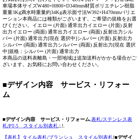
車場本体サイズW480×H800×D340mm材質ポリエチレン樹脂
重量3Kg満水時重量約34Kg表示面寸法W392×H470mmバリエ
ーション本商品には種類がございます。ご希望の規格をお選
びください。イエロー (片面) 通常出力イエロー (片面) 反射
出力イエロー (両面) 通常出力イエロー (両面) 反射出力シル
バー (片面) 通常出力[現在 選択中]シルバー (片面) 反射出力
シルバー (両面) 通常出力シルバー (両面) 反射出力[現在 選択
中]規格：シルバー (片面) 通常出力
本商品の送料表離島・一部地域は追加送料がかかる場合がご
ざいます。お気軽にお問い合わせください。
■デザイン内容 サービス・リフォー
ム
■デザイン内容 サービス・リフォーム
,
表札/ステンレス表
札/PT-5 スタイル別表札
.;.!.
【表札】タイル表札/ブランシュ スタイル別表札
!
■デザイ