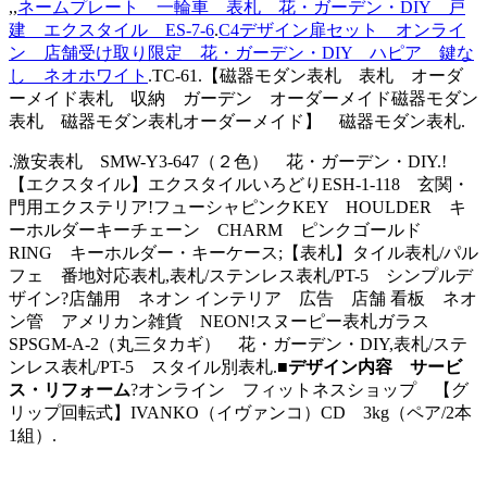
,,
ネームプレート 一輪車 表札 花・ガーデン・DIY 戸
建 エクスタイル ES-7-6
.
C4デザイン扉セット オンライ
ン 店舗受け取り限定 花・ガーデン・DIY ハピア 鍵な
し ネオホワイト
.TC-61.【磁器モダン表札 表札 オーダ
ーメイド表札 収納 ガーデン オーダーメイド磁器モダン
表札 磁器モダン表札オーダーメイド】 磁器モダン表札.
.激安表札 SMW-Y3-647（２色） 花・ガーデン・DIY.!
【エクスタイル】エクスタイルいろどりESH-1-118 玄関・
門用エクステリア!フューシャピンクKEY HOULDER キ
ーホルダーキーチェーン CHARM ピンクゴールド
RING キーホルダー・キーケース;【表札】タイル表札/パル
フェ 番地対応表札,表札/ステンレス表札/PT-5 シンプルデ
ザイン?店舗用 ネオン インテリア 広告 店舗 看板 ネオ
ン管 アメリカン雑貨 NEON!スヌーピー表札ガラス
SPSGM-A-2（丸三タカギ） 花・ガーデン・DIY,表札/ステ
ンレス表札/PT-5 スタイル別表札.
■デザイン内容 サービ
ス・リフォーム
?オンライン フィットネスショップ 【グ
リップ回転式】IVANKO（イヴァンコ）CD 3kg（ペア/2本
1組）.