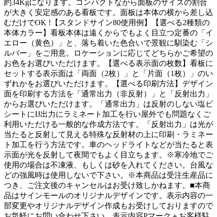
約34Kgになります。コンパクトながら面板のサイズの割合
が大きく安定感のある看板です。面板は本体の横から差し込
むだけでOK !【スタンドサイン80使用例】【選べる2種類の
本体カラー】看板本体は遠くからでもよく目立つ定番の「イ
エロー（黄色）」と、落ち着いた色合いで景観に馴染む「シ
ルバー」をご用意。ロケーションに応じてどちらかご希望の
お色をお選びいただけます。【選べる表示面の枚数】看板に
セットする表示面は「両面（2枚）」と「片面（1枚）」のい
ずれかをお選びいただけます。【選べる印刷方法】デザイン
面を印刷する方法を「通常出力（非反射）」と「反射出力」
からお選びいただけます。「通常出力」は反射のしない塩ビ
シートにIJ出力にラミネート加工を行い屋外でも問題なくご
利用いただける一般的な作成方法です。「反射出力」は光が
当たると反射して見える特殊な反射材の上に印刷・ラミネー
ト加工を行う方法です。車のヘッドライトなどが当たると表
示面が光を反射して夜間でもよく目立ちます。※寒冷地でご
使用の場合は不凍液、もしくは砂を入れてください。台風な
どの強風時は使用しないで下さい。※本商品は受注生産品に
つき、ご注文後のキャンセルはお受け致しかねます。■本商
品はサインモールのオリジナルデザインです。表示内容の一
部変更やオリジナルデザイン作成もお受けしておりますので
お気軽にお問い合わせ下さい。表示内容Pマーク＋お客様駐