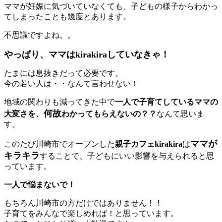
ママが妊娠に気づいていなくても、子どもの様子からわかっ
てしまったことも幾度とあります。
不思議ですよね。。
やっぱり、ママはkirakiraしていなきゃ！
たまには息抜きだって必要です。
今の若い人は・・なんて言わせない！
地域の関わりも減ってきた中で
一人で子育てしているママの
何故
大変さを、
わかってもらえないの？？
なんて思いま
す。
ママが
このたび川崎市でオープンした
親子カフェkirakira
は
キラキラ
することで、子どもにいい影響を与えられると思
っています。
一人で悩まないで！
もちろん川崎市の方だけではありません！！
子育てをみんなで楽しめれば！と思っています。