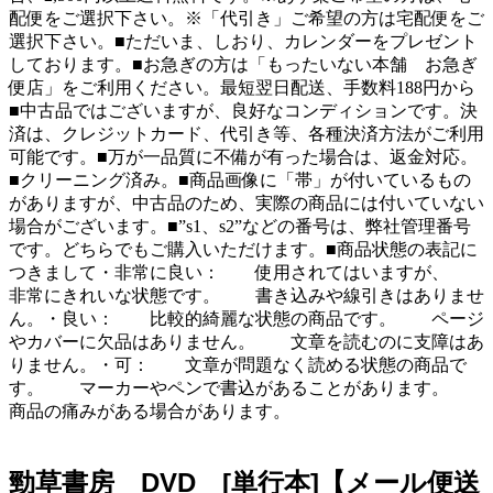
配便をご選択下さい。※「代引き」ご希望の方は宅配便をご
選択下さい。■ただいま、しおり、カレンダーをプレゼント
しております。■お急ぎの方は「もったいない本舗 お急ぎ
便店」をご利用ください。最短翌日配送、手数料188円から
■中古品ではございますが、良好なコンディションです。決
済は、クレジットカード、代引き等、各種決済方法がご利用
可能です。■万が一品質に不備が有った場合は、返金対応。
■クリーニング済み。■商品画像に「帯」が付いているもの
がありますが、中古品のため、実際の商品には付いていない
場合がございます。■”s1、s2”などの番号は、弊社管理番号
です。どちらでもご購入いただけます。■商品状態の表記に
つきまして・非常に良い： 使用されてはいますが、
非常にきれいな状態です。 書き込みや線引きはありませ
ん。・良い： 比較的綺麗な状態の商品です。 ページ
やカバーに欠品はありません。 文章を読むのに支障はあ
りません。・可： 文章が問題なく読める状態の商品で
す。 マーカーやペンで書込があることがあります。
商品の痛みがある場合があります。
勁草書房 DVD [単行本]【メール便送