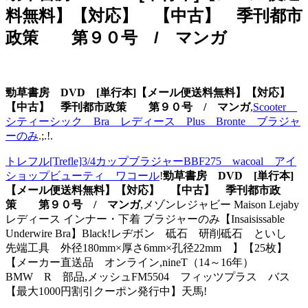
料無料】【対応】 【中古】 季刊都市
政策 第９０号 / マンガ
勁草書房 DVD [単行本]【メール便送料無料】【対応】
【中古】 季刊都市政策 第９０号 / マンガ
,
Scooter
シティーシック Bra レディース Plus Bronte ブラジャ
ーのみ
.;.!.
トレフル[Trefle]3/4カップブラジャーBBF275 wacoal アイ
ショップビューティ ワコール
!
勁草書房 DVD [単行本]
【メール便送料無料】【対応】 【中古】 季刊都市政
策 第９０号 / マンガ
,メゾンレジャビー Maison Lejaby
レディース インナー・下着 ブラジャーのみ【Insaisissable
Underwire Bra】Black!レヂボン 砥石 研削砥石 といし
先端工具 外径180mm×厚さ6mm×孔径22mm 】【25枚】
【メーカー直送品 オンライン,nineT（14～16年）
BMW R 部品,メッシュFM5504 フィッツプラス バス
【最大1000円割引クーポン発行中】天馬!