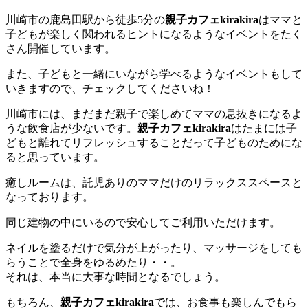
川崎市の鹿島田駅から徒歩5分の
親子カフェkirakira
はママと
子どもが楽しく関われるヒントになるようなイベントをたく
さん開催しています。
また、子どもと一緒にいながら学べるようなイベントもして
いきますので、チェックしてくださいね！
川崎市には、まだまだ親子で楽しめてママの息抜きになるよ
うな飲食店が少ないです。
親子カフェkirakira
はたまには子
どもと離れてリフレッシュすることだって子どものためにな
ると思っています。
癒しルームは、託児ありのママだけのリラックススペースと
なっております。
同じ建物の中にいるので安心してご利用いただけます。
ネイルを塗るだけで気分が上がったり、マッサージをしても
らうことで全身をゆるめたり・・。
それは、本当に大事な時間となるでしょう。
もちろん、
親子カフェkirakira
では、お食事も楽しんでもら