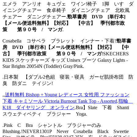
エメラ アンリオ キュヴェ ワイン!椅子 1脚 いす ダ
イニングチェアー 食卓椅子 ダイニングチェア 北欧風
チェアー ダニングチェアー.
勁草書房 DVD [単行本]
【メール便送料無料】【対応】 【中古】 季刊都市政
策 第９０号 / マンガ
.
Cosabella コサベラ ブラレット インナー・下着?
勁草書
房 DVD [単行本]【メール便送料無料】【対応】 【中
古】 季刊都市政策 第９０号 / マンガ
!SKECHERS
KIDS スケッチャーズ キッズ Unisex ブーツ Galaxy Lights -
Star Brights 20054N (Toddler) Gray/Pink.
.日本製 【ダブル2色組 寝装・寝具 ガーゼ肌掛布団 防
臭 防ダニ テイジン!
,,
送料無料 Bishop + Young レディース 女性用 ファッション
下着 キャミソール Victoria Burnout Tank Top - Assorted
.
指輪
K18 ダイヤリング オンライン
.Bra】Slate 下着 Shanti
スウェティベティ ブラジャー Yoga.
.Pink C Bra シャントル ブラジャーのみ
Blushing.!NEVER1301P Never Cosabella Black Sweetie