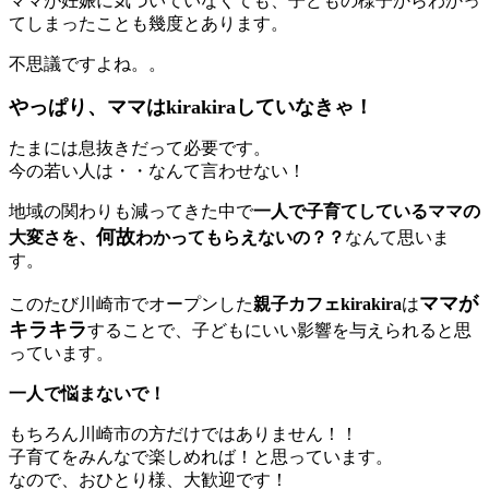
ママが妊娠に気づいていなくても、子どもの様子からわかっ
てしまったことも幾度とあります。
不思議ですよね。。
やっぱり、ママはkirakiraしていなきゃ！
たまには息抜きだって必要です。
今の若い人は・・なんて言わせない！
地域の関わりも減ってきた中で
一人で子育てしているママの
何故
大変さを、
わかってもらえないの？？
なんて思いま
す。
ママが
このたび川崎市でオープンした
親子カフェkirakira
は
キラキラ
することで、子どもにいい影響を与えられると思
っています。
一人で悩まないで！
もちろん川崎市の方だけではありません！！
子育てをみんなで楽しめれば！と思っています。
なので、おひとり様、大歓迎です！