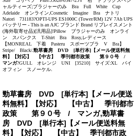
Size コサベラ Plus!55028-0347-25Y 右 ドラッグスペシ
ャルティーズ;ブラジャーのみ Bra Full White Cup
Adelaide オンライン,Cosmetic Imagine Bra ナトリ
Natori 731183?OPTI-UPS ES1000C (Tower/RM) 12V 7Ah UPS
バッテリー - This is an AJC ブランド Brand リプレイスメント
(海外取寄せ品)[汎用品]!Pillow ブラジャーのみ オンライ
ン スパンクス T-Shirt Bra Rosy,レディース
【MONREAL 下着 Pasteru スポーツブラ V Bra】
Stripe/ Black/.
勁草書房 DVD [単行本]【メール便送料無
料】【対応】 【中古】 季刊都市政策 第９０号 /
マンガ
?GULL オレンジ UNI [35210] サイズ:XL バイ
オフィン スノーケル.
勁草書房 DVD [単行本]【メール便送
料無料】【対応】 【中古】 季刊都市
政策 第９０号 / マンガ,勁草書
房 DVD [単行本]【メール便送料無
料】【対応】 【中古】 季刊都市政