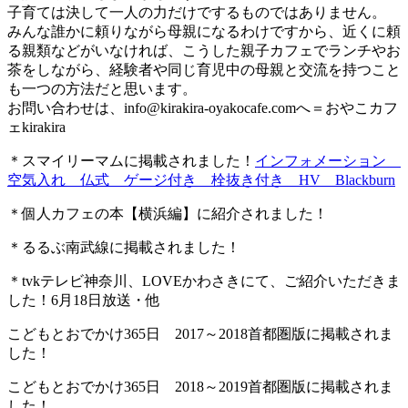
子育ては決して一人の力だけでするものではありません。
みんな誰かに頼りながら母親になるわけですから、近くに頼
る親類などがいなければ、こうした親子カフェでランチやお
茶をしながら、経験者や同じ育児中の母親と交流を持つこと
も一つの方法だと思います。
お問い合わせは、
info@kirakira-oyakocafe.com
へ＝おやこカフ
ェkirakira
＊スマイリーマムに掲載されました！
インフォメーション
空気入れ 仏式 ゲージ付き 栓抜き付き HV Blackburn
＊個人カフェの本【横浜編】に紹介されました！
＊るるぶ南武線に掲載されました！
＊tvkテレビ神奈川、LOVEかわさきにて、ご紹介いただきま
した！6月18日放送・他
こどもとおでかけ365日 2017～2018首都圏版に掲載されま
した！
こどもとおでかけ365日 2018～2019首都圏版に掲載されま
した！