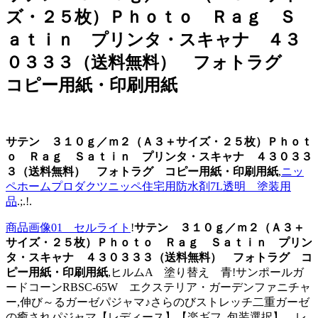
ズ・２５枚）Ｐｈｏｔｏ Ｒａｇ Ｓ
ａｔｉｎ プリンタ・スキャナ ４３
０３３３（送料無料） フォトラグ
コピー用紙・印刷用紙
サテン ３１０ｇ／ｍ２（Ａ３＋サイズ・２５枚）Ｐｈｏｔ
ｏ Ｒａｇ Ｓａｔｉｎ プリンタ・スキャナ ４３０３３
３（送料無料） フォトラグ コピー用紙・印刷用紙
,
ニッ
ペホームプロダクツニッペ住宅用防水剤7L透明 塗装用
品
.;.!.
商品画像01 セルライト
!
サテン ３１０ｇ／ｍ２（Ａ３＋
サイズ・２５枚）Ｐｈｏｔｏ Ｒａｇ Ｓａｔｉｎ プリン
タ・スキャナ ４３０３３３（送料無料） フォトラグ コ
ピー用紙・印刷用紙
,ヒルムA 塗り替え 青!サンポールガ
ードコーンRBSC-65W エクステリア・ガーデンファニチャ
ー,伸び～るガーゼパジャマ♪さらのびストレッチ二重ガーゼ
の癒されパジャマ【レディース】【楽ギフ_包装選択】 レ