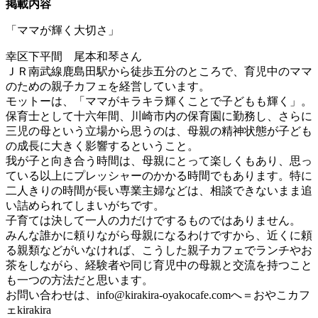
掲載内容
「ママが輝く大切さ」
幸区下平間 尾本和琴さん
ＪＲ南武線鹿島田駅から徒歩五分のところで、育児中のママ
のための親子カフェを経営しています。
モットーは、「ママがキラキラ輝くことで子どもも輝く」。
保育士として十六年間、川崎市内の保育園に勤務し、さらに
三児の母という立場から思うのは、母親の精神状態が子ども
の成長に大きく影響するということ。
我が子と向き合う時間は、母親にとって楽しくもあり、思っ
ている以上にプレッシャーのかかる時間でもあります。特に
二人きりの時間が長い専業主婦などは、相談できないまま追
い詰められてしまいがちです。
子育ては決して一人の力だけでするものではありません。
みんな誰かに頼りながら母親になるわけですから、近くに頼
る親類などがいなければ、こうした親子カフェでランチやお
茶をしながら、経験者や同じ育児中の母親と交流を持つこと
も一つの方法だと思います。
お問い合わせは、
info@kirakira-oyakocafe.com
へ＝おやこカフ
ェkirakira