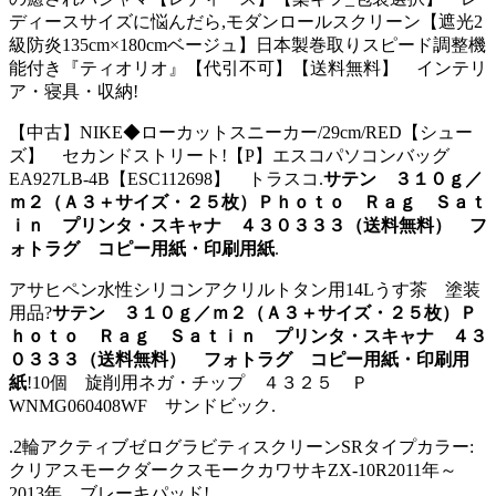
ディースサイズに悩んだら,モダンロールスクリーン【遮光2
級防炎135cm×180cmベージュ】日本製巻取りスピード調整機
能付き『ティオリオ』【代引不可】【送料無料】 インテリ
ア・寝具・収納!
【中古】NIKE◆ローカットスニーカー/29cm/RED【シュー
ズ】 セカンドストリート!【P】エスコパソコンバッグ
EA927LB-4B【ESC112698】 トラスコ.
サテン ３１０ｇ／
ｍ２（Ａ３＋サイズ・２５枚）Ｐｈｏｔｏ Ｒａｇ Ｓａｔ
ｉｎ プリンタ・スキャナ ４３０３３３（送料無料） フ
ォトラグ コピー用紙・印刷用紙
.
アサヒペン水性シリコンアクリルトタン用14Lうす茶 塗装
用品?
サテン ３１０ｇ／ｍ２（Ａ３＋サイズ・２５枚）Ｐ
ｈｏｔｏ Ｒａｇ Ｓａｔｉｎ プリンタ・スキャナ ４３
０３３３（送料無料） フォトラグ コピー用紙・印刷用
紙
!10個 旋削用ネガ・チップ ４３２５ Ｐ
WNMG060408WF サンドビック.
.2輪アクティブゼログラビティスクリーンSRタイプカラー:
クリアスモークダークスモークカワサキZX-10R2011年～
2013年 ブレーキパッド!