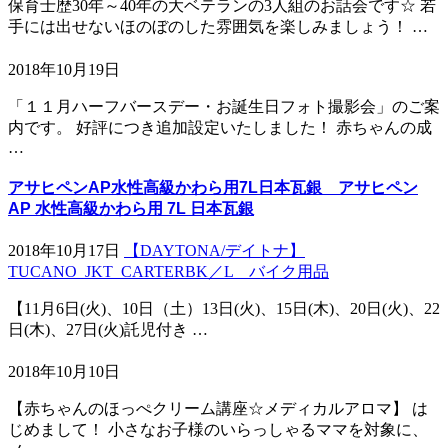
保育士歴30年～40年の大ベテランの3人組のお話会です☆ 若
手には出せないほのぼのした雰囲気を楽しみましょう！ …
2018年10月19日
「１１月ハーフバースデー・お誕生日フォト撮影会」のご案
内です。 好評につき追加設定いたしました！ 赤ちゃんの成
…
アサヒペンAP水性高級かわら用7L日本瓦銀 アサヒペン
AP 水性高級かわら用 7L 日本瓦銀
2018年10月17日
【DAYTONA/デイトナ】
TUCANO_JKT_CARTERBK／L バイク用品
【11月6日(火)、10日（土）13日(火)、15日(木)、20日(火)、22
日(木)、27日(火)託児付き …
2018年10月10日
【赤ちゃんのほっぺクリーム講座☆メディカルアロマ】 は
じめまして！ 小さなお子様のいらっしゃるママを対象に、