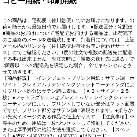
コピー用紙・印刷用紙
この商品は、宅配便（佐川急便）でのお届けになります。出
荷可能日から最短日時でお届けします。■配送区分：宅配便
■商品のお届けについて宅配でお届けする商品は、出荷完了
のご連絡のメールを送信致します。到着日については、上記
メール内のリンクを（佐川急便お荷物お問い合わせサービ
ス）にてご確認ください。1度の注文で複数の配送先に配送
する事は出来ません。※注文時に「複数の送付先に送る」で
2箇所以上への配送先を設定した場合、全てキャンセルとさ
せて頂きます。
【商品解説】〔インクジェットプリンタ用紙：サテン調 ホ
ワイト〕プレミアムサテンインクジェットコーティングによ
りプリント部分はサテン調に表現。（Ａ３＋サイズ・２５
枚）●フォトラグサテンはプレミアムサテンインクジェット
コーティングにより、プリントしていない部分はマット面質
ですが、プリント部分はサテン調に表現されます。●柔らか
い光沢イメージのある作品に仕上がります。【注意事項】※
厚手のため、用紙は一枚づつセットして印刷してください。
または厚手対応の給紙方法を選択してください。【スペッ
ク】●型式：430333(A3+（430333）●JANコード：