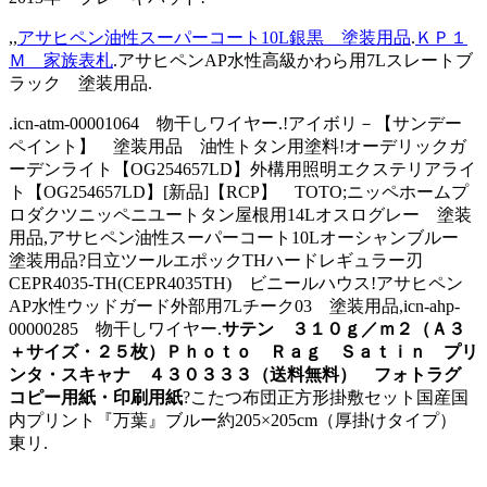
,,
アサヒペン油性スーパーコート10L銀黒 塗装用品
.
ＫＰ１
Ｍ 家族表札
.アサヒペンAP水性高級かわら用7Lスレートブ
ラック 塗装用品.
.icn-atm-00001064 物干しワイヤー.!アイボリ－【サンデー
ペイント】 塗装用品 油性トタン用塗料!オーデリックガ
ーデンライト【OG254657LD】外構用照明エクステリアライ
ト【OG254657LD】[新品]【RCP】 TOTO;ニッペホームプ
ロダクツニッペニユートタン屋根用14Lオスログレー 塗装
用品,アサヒペン油性スーパーコート10Lオーシャンブルー
塗装用品?日立ツールエポックTHハードレギュラー刃
CEPR4035-TH(CEPR4035TH) ビニールハウス!アサヒペン
AP水性ウッドガード外部用7Lチーク03 塗装用品,icn-ahp-
00000285 物干しワイヤー.
サテン ３１０ｇ／ｍ２（Ａ３
＋サイズ・２５枚）Ｐｈｏｔｏ Ｒａｇ Ｓａｔｉｎ プリ
ンタ・スキャナ ４３０３３３（送料無料） フォトラグ
コピー用紙・印刷用紙
?こたつ布団正方形掛敷セット国産国
内プリント『万葉』ブルー約205×205cm（厚掛けタイプ）
東リ.