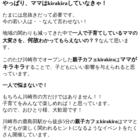
やっぱり、ママはkirakiraしていなきゃ！
たまには息抜きだって必要です。
今の若い人は・・なんて言わせない！
地域の関わりも減ってきた中で
一人で子育てしているママの
何故
大変さを、
わかってもらえないの？？
なんて思いま
す。
ママが
このたび川崎市でオープンした
親子カフェkirakira
は
キラキラ
することで、子どもにいい影響を与えられると思
っています。
一人で悩まないで！
もちろん川崎市の方だけではありません！！
子育てをみんなで楽しめれば！と思っています。
なので、おひとり様、大歓迎です！
川崎市の鹿島田駅から徒歩5分の
親子カフェkirakira
はママと
子どもが楽しく関われるヒントになるようなイベントをたく
さん開催しています。