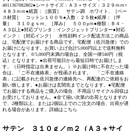
4011367082802●シートサイズ：Ａ３＋サイズ：３２９ｍｍ×
４８３ｍｍ●紙質：［面質］ サテン調 ホワイト、［ベー
ス材質］ コットン１００％●入数：２５枚●紙厚：［坪
量］ ３１０ｇｓｍ、［厚み］ ５００μｍ●種類：Ｂ４・
Ａ３以上●対応プリンタ：インクジェットプリンター●対応
インク：［対応インク］ 水性顔料インク配送方法この商品
は、宅配便でお届けする商品です。宅配便（佐川急便）での
お届けになります。お買い上げ合計5,000円以上で送料無料
となります。※5,000円未満の場合は、全国一律540円（税
込）となります。●出荷可能日から最短日時でお届けしま
す。（日時指定は出来ません。）※お届け時に不在だった場
合は、「ご不在連絡表」が投函されます。 「ご不在連絡
表」に記載された佐川急便の連絡先へ、再配達のご依頼をお
願い致します。●お届けは玄関先までとなります。●宅配便
でお届けする商品をご購入の場合、不用品リサイクル回収は
お受けしておりません。●全て揃い次第の出荷となりますの
で、2種類以上、または2個以上でのご注文の場合、出荷が遅
れる場合があります。詳細はこちら
サテン ３１０ｇ／ｍ２（Ａ３＋サイ