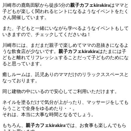
川崎市の鹿島田駅から徒歩5分の
親子カフェkirakira
はママと
子どもが楽しく関われるヒントになるようなイベントをたく
さん開催しています。
また、子どもと一緒にいながら学べるようなイベントもして
いきますので、チェックしてくださいね！
川崎市には、まだまだ親子で楽しめてママの息抜きになるよ
うな飲食店が少ないです。
親子カフェkirakira
はたまには子
どもと離れてリフレッシュすることだって子どものためにな
ると思っています。
癒しルームは、託児ありのママだけのリラックススペースと
なっております。
同じ建物の中にいるので安心してご利用いただけます。
ネイルを塗るだけで気分が上がったり、マッサージをしても
らうことで全身をゆるめたり・・。
それは、本当に大事な時間となるでしょう。
もちろん、
親子カフェkirakira
では、お食事も楽しんでもら