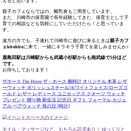
えると思います。
親子カフェならではの、離乳食もご用意しています。
また、川崎市の保育園で長年経験してきた、保育士として子
育ての相談なども気軽にしていただけたら！と思っていま
す。
遠方の方でも、子連れで川崎市に遊びに来るときは
親子カフ
ェkirakira
に来て、一緒にキラキラ子育てを楽しみませんか♪
鹿島田駅は川崎駅からも武蔵小杉駅からも南武線で5分ほど
です。
お待ちしております！
ザホース The Horse ザ・ホース 腕時計 オリジナル 本革 レザ
ーウォッチ ポリッシュスチール/ホワイトフェイス/ローズゴ
ールド レザー レディース ユニセックス クオーツ ウォッチ
プレゼント 贈り物 新生活 記念日 ギフト フォーマル カジュ
アル ペアウォッチ 母の日 [時計]
ネイル・マッサージなど、もちろん託児あり！ ゆっくりと