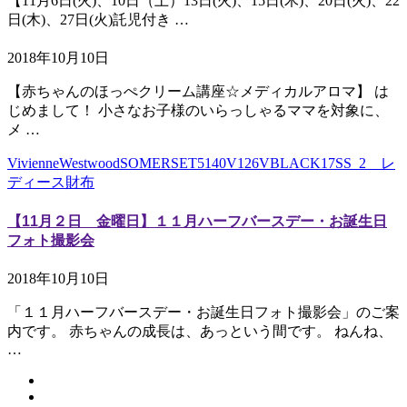
【11月6日(火)、10日（土）13日(火)、15日(木)、20日(火)、22
日(木)、27日(火)託児付き …
2018年10月10日
【赤ちゃんのほっぺクリーム講座☆メディカルアロマ】 は
じめまして！ 小さなお子様のいらっしゃるママを対象に、
メ …
VivienneWestwoodSOMERSET5140V126VBLACK17SS_2 レ
ディース財布
【11月２日 金曜日】１１月ハーフバースデー・お誕生日
フォト撮影会
2018年10月10日
「１１月ハーフバースデー・お誕生日フォト撮影会」のご案
内です。 赤ちゃんの成長は、あっという間です。 ねんね、
…