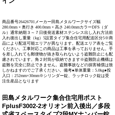
イン
商品番号26426701メーカー田島メタルワークサイズ幅
280.0mm × 奥行き 400.0mm × 高さ 240.0mmカラーDFS（ダ
ル）通常納期３～７日後発送素材ステンレス出し入れ方法前
入れ後出し重量（kg）5設置タイプ集合住宅用配送区分5※商
品により配送可能エリアが異なります。配送エリア表をご覧
ください。工事対応この商品は工事を承っておりません。手
を差し入れても郵便物が抜き取られないよう盗難防止にも配
慮されています。角２封筒が収納できます※盗難防止機構は
盗難を完全に防止できません。盗難事故などの損害補償は致
しかねますのでご了承ください。備考●単体重量：5.0kg●投
入口：252mm×30mm※シリンダー錠、ラッチロック錠は受
注生産品となります
田島メタルワーク集合住宅用ポスト
FplusF3002-2オリオン前入後出／多段
式省スペースタイプ2段MYナンバー錠