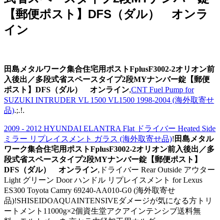
【郵便ポスト】DFS（ダル） オンラ
イン
田島メタルワーク集合住宅用ポストFplusF3002-2オリオン前
入後出／多段式省スペースタイプ2段MYナンバー錠【郵便
ポスト】DFS（ダル） オンライン
,
CNT Fuel Pump for
SUZUKI INTRUDER VL 1500 VL1500 1998-2004 (海外取寄せ
品)
.;.!.
2009 - 2012 HYUNDAI ELANTRA Flat ドライバー Heated Side
ミラー リプレイスメント ガラス (海外取寄せ品)
!
田島メタル
ワーク集合住宅用ポストFplusF3002-2オリオン前入後出／多
段式省スペースタイプ2段MYナンバー錠【郵便ポスト】
DFS（ダル） オンライン
,ドライバー Rear Outside アウター
Light グリーン Door ハンドル リプレイスメント for Lexus
ES300 Toyota Camry 69240-AA010-G0 (海外取寄せ
品)!SHISEIDOAQUAINTENSIVEダメージが気になる方トリ
ートメント11000g×2個資生堂アクアインテンシブ送料無