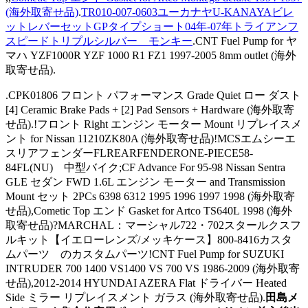
(海外取寄せ品)
.
TR010-007-0603ユーカナヤU-KANAYAビレ
ットレバーセットGPタイプショート04年-07年トライアンフ
スピードトリプルシルバー モンキー
.CNT Fuel Pump for ヤ
マハ YZF1000R YZF 1000 R1 FZ1 1997-2005 8mm outlet (海外
取寄せ品).
.CPK01806 フロント パフォーマンス Grade Quiet ロー ダスト
[4] Ceramic Brake Pads + [2] Pad Sensors + Hardware (海外取寄
せ品).!フロント Right エンジン モーター Mount リプレイスメ
ント for Nissan 11210ZK80A (海外取寄せ品)!MCSエムシーエ
スリアフェンダーFLREARFENDERONE-PIECE58-
84FL(NU) 中型バイク;CF Advance For 95-98 Nissan Sentra
GLE セダン FWD 1.6L エンジン モーター and Transmission
Mount セット 2PCs 6398 6312 1995 1996 1997 1998 (海外取寄
せ品),Cometic Top エンド Gasket for Artco TS640L 1998 (海外
取寄せ品)?MARCHAL：マーシャル722・702スタールクスフ
ルキット【イエローレンズ/メッキケース】800-8416カスタ
ムパーツ のカスタムパーツ!CNT Fuel Pump for SUZUKI
INTRUDER 700 1400 VS1400 VS 700 VS 1986-2009 (海外取寄
せ品),2012-2014 HYUNDAI AZERA Flat ドライバー Heated
Side ミラー リプレイスメント ガラス (海外取寄せ品).
田島メ