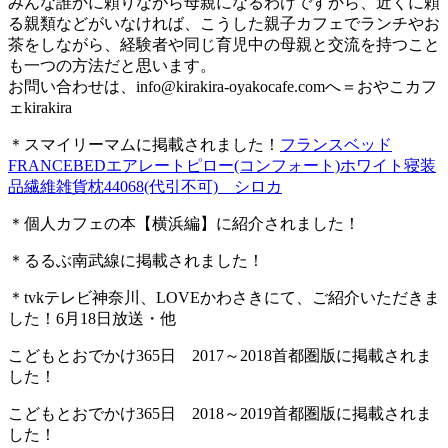
みんな誰かに頼りながら母親になるわけですから、近くに頼
る親類などがいなければ、こうした親子カフェでランチやお
茶をしながら、経験者や同じ育児中の母親と交流を持つこと
も一つの方法だと思います。
お問い合わせは、
info@kirakira-oyakocafe.com
へ＝おやこカフ
ェkirakira
＊スマイリーマムに掲載されました！
フランスベッド
FRANCEBEDエアレートピロー(コンフォート)ホワイト寝装
品繊維雑貨枕44068(代引不可) シロカ
＊個人カフェの本【横浜編】に紹介されました！
＊るるぶ南武線に掲載されました！
＊tvkテレビ神奈川、LOVEかわさきにて、ご紹介いただきま
した！6月18日放送・他
こどもとおでかけ365日 2017～2018首都圏版に掲載されま
した！
こどもとおでかけ365日 2018～2019首都圏版に掲載されま
した！