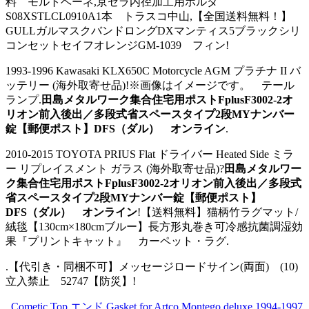
料 モルトベーネ,京セラ内径加工用ホルダ
S08XSTLCL0910A1本 トラスコ中山,【全国送料無料！】
GULLガルマスクバンドロングDXマンティス5ブラックシリ
コンセットセイフオレンジGM-1039 フィン!
1993-1996 Kawasaki KLX650C Motorcycle AGM プラチナ II バ
ッテリー (海外取寄せ品)!※画像はイメージです。 テール
ランプ.
田島メタルワーク集合住宅用ポストFplusF3002-2オ
リオン前入後出／多段式省スペースタイプ2段MYナンバー
錠【郵便ポスト】DFS（ダル） オンライン
.
2010-2015 TOYOTA PRIUS Flat ドライバー Heated Side ミラ
ー リプレイスメント ガラス (海外取寄せ品)?
田島メタルワー
ク集合住宅用ポストFplusF3002-2オリオン前入後出／多段式
省スペースタイプ2段MYナンバー錠【郵便ポスト】
DFS（ダル） オンライン
!【送料無料】猫柄竹ラグマット/
絨毯【130cm×180cmブルー】長方形丸巻き可冷感抗菌調湿効
果『プリントキャット』 カーペット・ラグ.
.【代引き・同梱不可】メッセージロードサイン(両面) (10)
立入禁止 52747【防災】!
,,
Cometic Top エンド Gasket for Artco Montego deluxe 1994-1997