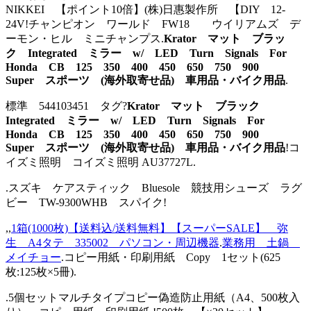
NIKKEI 【ポイント10倍】(株)日惠製作所 【DIY 12-
24V!チャンピオン ワールド FW18 ウイリアムズ デ
ーモン・ヒル ミニチャンプス.
Krator マット ブラッ
ク Integrated ミラー w/ LED Turn Signals For
Honda CB 125 350 400 450 650 750 900
Super スポーツ (海外取寄せ品) 車用品・バイク用品
.
標準 544103451 タグ?
Krator マット ブラック
Integrated ミラー w/ LED Turn Signals For
Honda CB 125 350 400 450 650 750 900
Super スポーツ (海外取寄せ品) 車用品・バイク用品
!コ
イズミ照明 コイズミ照明 AU37727L.
.スズキ ケアスティック Bluesole 競技用シューズ ラグ
ビー TW-9300WHB スパイク!
,,
1箱(1000枚)【送料込/送料無料】【スーパーSALE】 弥
生 A4タテ 335002 パソコン・周辺機器
.
業務用 土鍋
メイチョー
.コピー用紙・印刷用紙 Copy 1セット(625
枚:125枚×5冊).
.5個セットマルチタイプコピー偽造防止用紙（A4、500枚入