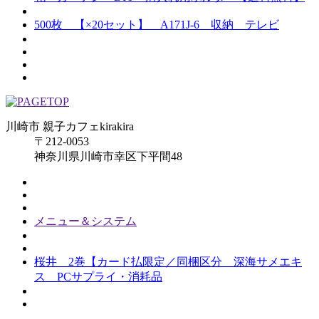
500枚 【×20セット】 A171J-6 収納 テレビ
川崎市 親子カフェkirakira
〒212-0053
神奈川県川崎市幸区下平間48
メニュー＆システム
桜井 2巻【カード払限定／同梱区分 深海サメエキ
ス PCサプライ・消耗品