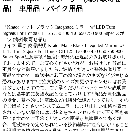
品) 車用品・バイク用品
『Krator マット ブラック Integrated ミラー w/ LED Turn
Signals For Honda CB 125 350 400 450 650 750 900 Super スポ
ーツ (海外取寄せ品)』
サイズ 重さ 商品説明 Krator Matte Black Integrated Mirrors w/
LED Turn Signals For Honda CB 125 350 400 450 650 750 900
Super Sport注意事項 *当店は海外の正規品のみお取り扱いし
ておりますので、ご安心ください*万が一お届けした商品に
不具合など御座いましたらご連絡ください*海外お取り寄せ
商品ですので、輸送中に若干の箱の潰れやキズなどが生じる
恐れがあります*ご注文後のサイズ変更やキャンセルはお受
け致しかねますので、ご了承ください*パッケージや説明書
などは基本的に英語表記となっております*商品が電化製品
の場合、基本的には電圧などは海外仕様となっておりますの
でご留意ください*システムエラーにより正しい価格が表示
されていない場合にはご注文をキャンセルさせて頂く事も御
座いますのでご了承ください*本商品が無線機器である場
合、電波法令で定められている技術基準に適合していること
を証明する技適マークが貼付されていない無線機器であり、