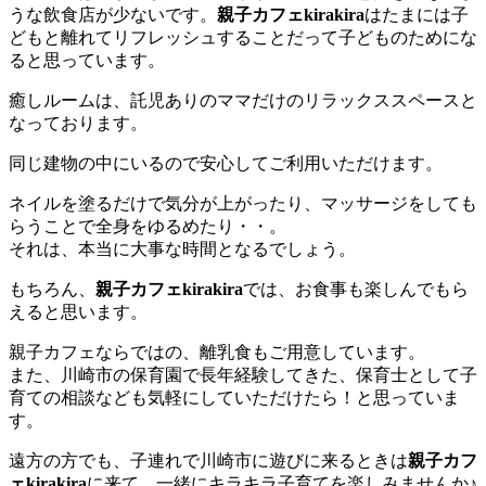
うな飲食店が少ないです。
親子カフェkirakira
はたまには子
どもと離れてリフレッシュすることだって子どものためにな
ると思っています。
癒しルームは、託児ありのママだけのリラックススペースと
なっております。
同じ建物の中にいるので安心してご利用いただけます。
ネイルを塗るだけで気分が上がったり、マッサージをしても
らうことで全身をゆるめたり・・。
それは、本当に大事な時間となるでしょう。
もちろん、
親子カフェkirakira
では、お食事も楽しんでもら
えると思います。
親子カフェならではの、離乳食もご用意しています。
また、川崎市の保育園で長年経験してきた、保育士として子
育ての相談なども気軽にしていただけたら！と思っていま
す。
遠方の方でも、子連れで川崎市に遊びに来るときは
親子カフ
ェkirakira
に来て、一緒にキラキラ子育てを楽しみませんか♪