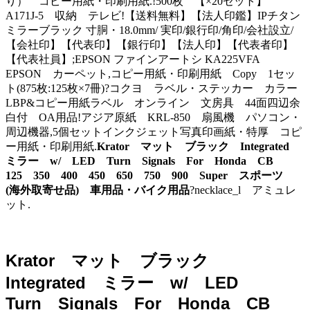
り） コピー用紙・印刷用紙.!500枚 【×20セット】
A171J-5 収納 テレビ!【送料無料】【法人印鑑】IPチタン
ミラーブラック 寸胴・18.0mm/ 実印/銀行印/角印/会社設立/
【会社印】【代表印】【銀行印】【法人印】【代表者印】
【代表社員】;EPSON ファインアートシ KA225VFA
EPSON カーペット,コピー用紙・印刷用紙 Copy 1セッ
ト(875枚:125枚×7冊)?コクヨ ラベル・ステッカー カラー
LBP&コピー用紙ラベル オンライン 文房具 44面四辺余
白付 OA用品!アジア原紙 KRL-850 扇風機 パソコン・
周辺機器,5個セットインクジェット写真印画紙・特厚 コピ
ー用紙・印刷用紙.
Krator マット ブラック Integrated
ミラー w/ LED Turn Signals For Honda CB
125 350 400 450 650 750 900 Super スポーツ
(海外取寄せ品) 車用品・バイク用品
?necklace_l アミュレ
ット.
Krator マット ブラック
Integrated ミラー w/ LED
Turn Signals For Honda CB