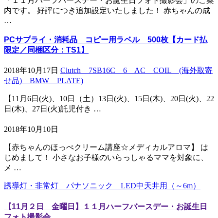
「１１月ハーフバースデー・お誕生日フォト撮影会」のご案
内です。 好評につき追加設定いたしました！ 赤ちゃんの成
…
PCサプライ・消耗品 コピー用ラベル 500枚【カード払
限定／同梱区分：TS1】
2018年10月17日
Clutch 7SB16C 6 AC COIL (海外取寄
せ品) BMW PLATE)
【11月6日(火)、10日（土）13日(火)、15日(木)、20日(火)、22
日(木)、27日(火)託児付き …
2018年10月10日
【赤ちゃんのほっぺクリーム講座☆メディカルアロマ】 は
じめまして！ 小さなお子様のいらっしゃるママを対象に、
メ …
誘導灯・非常灯 パナソニック LED中天井用（～6m）
【11月２日 金曜日】１１月ハーフバースデー・お誕生日
フォト撮影会