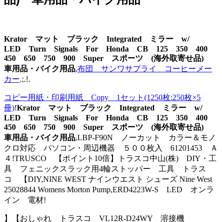
Krator マット ブラック Integrated ミラー w/
LED Turn Signals For Honda CB 125 350 400
450 650 750 900 Super スポーツ (海外取寄せ品)
車用品・バイク用品
,
布団 サンワサプライ コーヒーメー
カー
.;.!.
コピー用紙・印刷用紙 Copy 1セット(1250枚:250枚×5
冊)
!
Krator マット ブラック Integrated ミラー w/
LED Turn Signals For Honda CB 125 350 400
450 650 750 900 Super スポーツ (海外取寄せ品)
車用品・バイク用品
,LBP-F90N ノーカット カラー＆モノ
クロ対応 パソコン・周辺機器 ５００枚入 61201453 Ａ
４!TRUSCO 【ポイント10倍】トラスコ中山(株) DIY・工
具 フェニックスラック用4輪ストッパー 工具 トラス
コ 【DIY,NINE WEST ナインウエスト シューズ Nine West
25028844 Womens Morton Pump,ERD4223W-S LED オンラ
イン 電材!
】【おしゃれ トラスコ VL12R-D24WY 溶接機