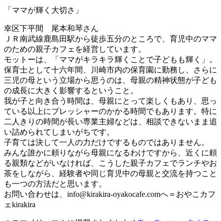
「ママが輝く大切さ」
幸区下平間 尾本和琴さん
ＪＲ南武線鹿島田駅から徒歩五分のところで、育児中のママ
のための親子カフェを経営しています。
モットーは、「ママがキラキラ輝くことで子どもも輝く」。
保育士として十六年間、川崎市内の保育園に勤務し、さらに
三児の母という立場から思うのは、母親の精神状態が子ども
の成長に大きく影響するということ。
我が子と向き合う時間は、母親にとって楽しくもあり、思っ
ている以上にプレッシャーのかかる時間でもあります。特に
二人きりの時間が長い専業主婦などは、相談できないまま追
い詰められてしまいがちです。
子育ては決して一人の力だけでするものではありません。
みんな誰かに頼りながら母親になるわけですから、近くに頼
る親類などがいなければ、こうした親子カフェでランチやお
茶をしながら、経験者や同じ育児中の母親と交流を持つこと
も一つの方法だと思います。
お問い合わせは、
info@kirakira-oyakocafe.com
へ＝おやこカフ
ェkirakira