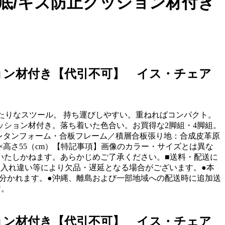
底/キズ防止クッション材付き
ション材付き【代引不可】 イス・チェア
ったりなスツール。 持ち運びしやすい。重ねればコンパクト。
ション材付き。落ち着いた色合い。お買得な2脚組・4脚組。
材：中材／ウレタンフォーム・合板フレーム／積層合板張り地：合成皮革原
×高さ55（cm）【特記事項】画像のカラー・サイズとは異な
いたしかねます。あらかじめご了承ください。■送料・配送に
注文入れ違い等により欠品・遅延となる場合がございます。●本
送が分かれます。●沖縄、離島および一部地域への配送時に追加送
す。
ション材付き【代引不可】 イス・チェア