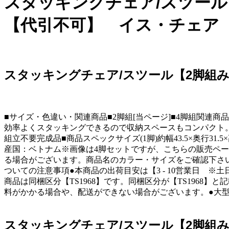
スタッキングチェア/スツール
【代引不可】 イス・チェア
スタッキングチェア/スツール【2脚組
■サイズ・色違い・関連商品■2脚組[当ページ]■4脚組関連
効率よくスタッキングできるので収納スペースもコンパクト
組立不要完成品■商品スペックサイズ(1脚)約幅43.5×奥行31.
産国：ベトナム※画像は4脚セットですが、こちらの販売ページ
る場合がございます。商品名のカラー・サイズをご確認下さ
ついての注意事項●本商品の出荷目安は【3 - 10営業日 
商品は同梱区分【TS1968】です。同梱区分が【TS196
料がかかる場合や、配送ができない場合がございます。●大
スタッキングチェア/スツール【2脚組