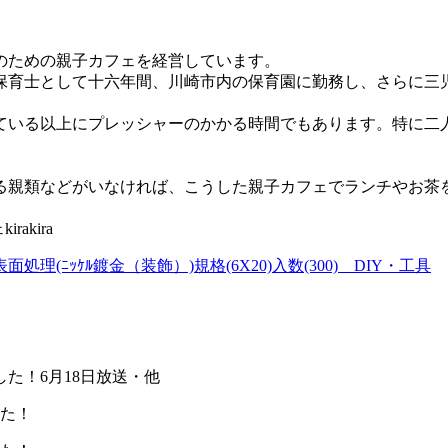
のための親子カフェを経営しています。
保育士として十六年間、川崎市内の保育園に勤務し、さらに三
ている以上にプレッシャーのかかる時間でもあります。特に二
る親類などがいなければ、こうした親子カフェでランチやお茶
akira
理(ﾆｯｹﾙ鍍金（装飾）)規格(6X20)入数(300) DIY・工具
した！6月18日放送・他
した！