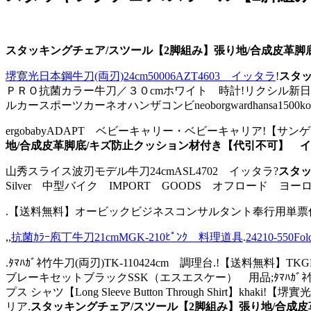
スタッキングチェア/スツール【2脚組み】張り地/合成皮革
堺寛光日本鋼牛刀(両刃)24cm50006AZT4603 イッタラ
!
スタッ
ＰＲＯ抗菌カラー牛刀／３０cmホワイト 時計!リクシル新日
ルカースポーツカーネオハンザコンビneoborgwardhansa1500k
ergobabyADAPT ベビーキャリー・ベビーキャリア!【サン
地/合成皮革脚底/キズ防止クッション材付き【代引不可】 
山秀スライス波刃モデル牛刀24cmASL4702 イッタラ?
スタッ
Silver 中型バイク IMPORT GOODS オフロード ヨー
.【送料無料】オービックビジネスコンサルタント奉行用単票仕訳
,,
抗菌ｶﾗｰ庖丁牛刀21cmMGK-210ﾋﾟﾝｸ 料理道具
.
24210-55
.ﾀﾏﾊｶﾞﾈ竹牛刀(両刃)TK-110424cm 調理台.!【送料無
ブレーキセットブラックSSK（エスエスケー） 用品;ﾀﾏﾊｶﾞﾈ竹牛刀(両
プス シャツ【Long Sleeve Button Through Shi
リア.
スタッキングチェア/スツール【2脚組み】張り地/合成