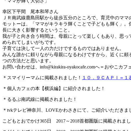
「ママが輝く大切さ」
幸区下平間 尾本和琴さん
ＪＲ南武線鹿島田駅から徒歩五分のところで、育児中のママ
モットーは、「ママがキラキラ輝くことで子どもも輝く」。
長に大きく影響するということ。
我が子と向き合う時間は、母親にとって楽しくもあり、思っ
められてしまいがちです。
子育ては決して一人の力だけでするものではありません。
みんな誰かに頼りながら母親になるわけですから、近くに頼
つの方法だと思います。
お問い合わせは、
info@kirakira-oyakocafe.com
へ＝おやこカフェkir
＊スマイリーマムに掲載されました！
１０．９ＣＡＰＩ＝１表面処
＊個人カフェの本【横浜編】に紹介されました！
＊るるぶ南武線に掲載されました！
＊tvkテレビ神奈川、LOVEかわさきにて、ご紹介いただきま
こどもとおでかけ365日 2017～2018首都圏版に掲載されま