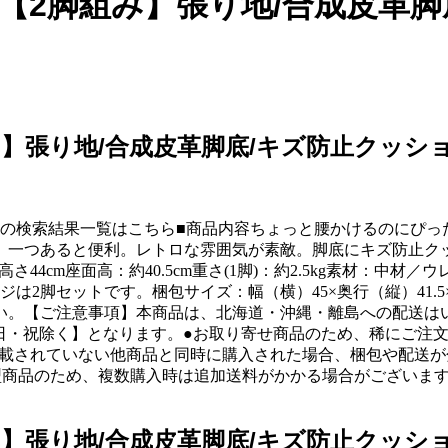
【2脚組み】張り地/合成皮革脚
み】張り地/合成皮革脚底/キズ防止クッ
商品の検索結果一覧はこちら■商品内容ちょっと腰かけるのにぴ
。一つあると便利。レトロな雰囲気が素敵。脚底にキズ防止クッ
5×高さ44cm座面高：約40.5cm重さ(1脚)：約2.5kg素
は2脚セットです。梱包サイズ：幅（横）45×奥行（縦）41.5
い。【ご注意事項】本商品は、北海道・沖縄・離島への配送は
※土日・祝除く】となります。●お取り寄せ商品のため、稀にご
8】と記載されていない他商品と同時に購入された場合、梱包や配
型商品のため、複数購入時は追加送料がかかる場合がございま
み】張り地/合成皮革脚底/キズ防止クッ