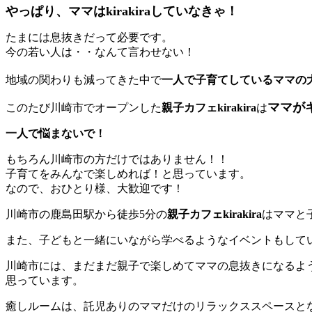
やっぱり、ママはkirakiraしていなきゃ！
たまには息抜きだって必要です。
今の若い人は・・なんて言わせない！
地域の関わりも減ってきた中で
一人で子育てしているママの
ママが
このたび川崎市でオープンした
親子カフェkirakira
は
一人で悩まないで！
もちろん川崎市の方だけではありません！！
子育てをみんなで楽しめれば！と思っています。
なので、おひとり様、大歓迎です！
川崎市の鹿島田駅から徒歩5分の
親子カフェkirakira
はママと
また、子どもと一緒にいながら学べるようなイベントもして
川崎市には、まだまだ親子で楽しめてママの息抜きになるよ
思っています。
癒しルームは、託児ありのママだけのリラックススペースと