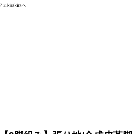
rakiraへ