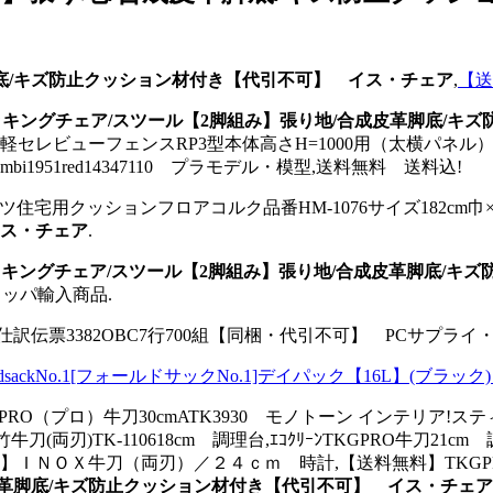
脚底/キズ防止クッション材付き【代引不可】 イス・チェア
,
【送
キングチェア/スツール【2脚組み】張り地/合成皮革脚底/キ
軽セレビューフェンスRP3型本体高さH=1000用（太横パネ
ombi1951red14347110 プラモデル・模型,送料無料 送料込!
ゲツ住宅用クッションフロアコルク品番HM-1076サイズ182cm巾×
イス・チェア
.
キングチェア/スツール【2脚組み】張り地/合成皮革脚底/キ
ロッパ輸入商品.
伝票3382OBC7行700組【同梱・代引不可】 PCサプライ・
0FoldsackNo.1[フォールドサックNo.1]デイパック【16L】(ブラッ
料】TKGPRO（プロ）牛刀30cmATK3930 モノトーン インテリ
刃)TK-110618cm 調理台,ｴｺｸﾘｰﾝTKGPRO牛刀21cm 調
rt】khaki!【堺實光】ＩＮＯＸ牛刀（両刃）／２４ｃｍ 時計,【送料無料】
皮革脚底/キズ防止クッション材付き【代引不可】 イス・チェア