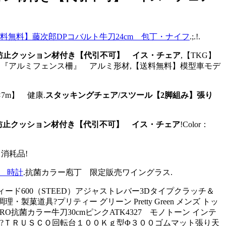
料無料】藤次郎DPコバルト牛刀24cm 包丁・ナイフ
.;.!.
ズ防止クッション材付き【代引不可】 イス・チェア
,【TKG】
ル）『アルミフェンス柵』 アルミ形材,【送料無料】模型車モデ
7m】 健康.
スタッキングチェア/スツール【2脚組み】張り
ズ防止クッション材付き【代引不可】 イス・チェア
!Color：
消耗品!
ク) 時計
.抗菌カラー庖丁 限定販売ワイングラス.
ア!スティード600（STEED）アジャストレバー3Dタイプクラッチ＆
理・製菓道具?プリティー グリーン Pretty Green メンズ トッ
TKGPRO抗菌カラー牛刀30cmピンクATK4327 モノトーン インテ
?ＴＲＵＳＣＯ回転台１００Ｋｇ型Φ３００ゴムマット張り天