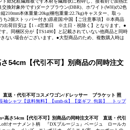
ント紙化粧繊維板です木材を繊維状に粉砕し、接着剤で加熱圧
対象外です)ダークブラウン(DBR)、ホワイト(WH)の2色
縦210mm本体重量:20kg(梱包重量:22.7kg)キャスター、取っ
うち2個ストッパー付き)原産国:中国【ご注意事項】※本商品
荷目安は【1 - 4営業日 ※土日・祝除く】となります。●
す。同梱区分が【TS1490】と記載されていない他商品と同時
きない場合がございます。●大型商品のため、複数購入時は
×高さ54cm【代引不可】別商品の同時注文
不可 直送・代引不可コスメワゴン/ドレッサー ブラケット 照
袖-長袖シャツ【送料無料】【smtb-tk】【楽ギフ_包装】 トップ
5cm×高さ54cm【代引不可】別商品の同時注文不可 直送・代引
noLoft!オーナメント柄 『DXブルージュ』ベージュ ロールカ