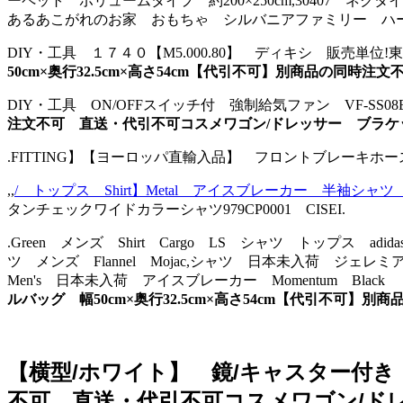
ーペット ボリュームタイプ 約200×250cm,30407 
あるあこがれのお家 おもちゃ シルバニアファミリー ハー4
DIY・工具 １７４０【M5.000.80】 ディキシ 販売単位!東谷
50cm×奥行32.5cm×高さ54cm【代引不可】別商品の同
DIY・工具 ON/OFFスイッチ付 強制給気ファン VF-SS08E2
注文不可 直送・代引不可コスメワゴン/ドレッサー ブラケ
.FITTING】【ヨーロッパ直輸入品】 フロントブレーキホー
,,
/ トップス Shirt】Metal アイスブレーカー 半袖シャツ【
タンチェックワイドカラーシャツ979CP0001 CISEI.
.Green メンズ Shirt Cargo LS シャツ トップス ad
ツ メンズ Flannel Mojac,シャツ 日本未入荷 ジェレミア 
Men's 日本未入荷 アイスブレーカー Momentum Black
ルバッグ 幅50cm×奥行32.5cm×高さ54cm【代引不可
【横型/ホワイト】 鏡/キャスター付き 
不可 直送・代引不可コスメワゴン/ドレ