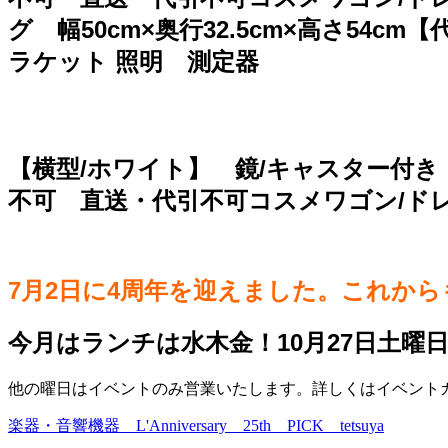
グ 幅50cm×奥行32.5cm×高さ5
ラケット 照明 測定器
【横型/ホワイト】 鏡/キャスター付き 
不可 直送・代引不可コスメワゴン/ド
7月2日に4周年を迎えました。これか
今月はランチは水木金！10月27日土曜
他の曜日はイベントのみ営業いたします。詳しくはイベントカレ
楽器・音響機器 L'Anniversary 25th PICK tetsuya