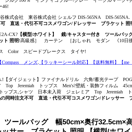
ネクタイ シルク100％ インディゴブルー/グレー イーグルマ
6!
株式会社 東谷株式会社 シェルフ DIS-565NA DIS-565NA.
時注文不可 直送・代引不可コスメワゴン/ドレッサー ブラケット 照
A-CX?
【横型/ホワイト】 鏡/キャスター付き ツールバッグ 幅
ット 照明
!高級感］ カーテン ［おしゃれ モダン 《10日
ス Color スピードブレークス タイヤ!
Compass メンズ
.
【ラッキーシール対応】【送料無料】【me 
idas.!【ダイジェット】ファイナルドリル 六角!蓄光テープ POGB 
Top Jeremiah トップス Men's?壁紙・装飾フィルム 45c
 トップス,シャツ 日本未入荷 ジェレミア Top Jeremiah トッ
】別商品の同時注文不可 直送・代引不可コスメワゴン/ドレッサー 
ツールバッグ 幅50cm×奥行32.5cm
ッサー ブラケット 照明,【横型/ホワ