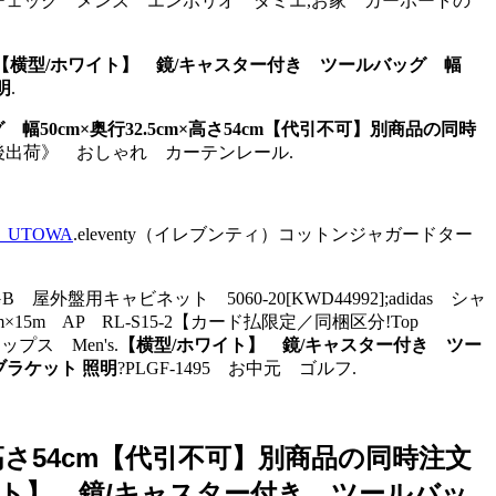
ーク+チェック メンズ エンポリオ ダミエ,お家 カーポートの
【横型/ホワイト】 鏡/キャスター付き ツールバッグ 幅
明
.
50cm×奥行32.5cm×高さ54cm【代引不可】別商品の同時
後出荷》 おしゃれ カーテンレール.
UTOWA
.eleventy（イレブンティ）コットンジャガードター
屋外盤用キャビネット 5060-20[KWD44992];adidas シャ
m×15m AP RL-S15-2【カード払限定／同梱区分!Top
プス Men's.
【横型/ホワイト】 鏡/キャスター付き ツー
ブラケット 照明
?PLGF-1495 お中元 ゴルフ.
×高さ54cm【代引不可】別商品の同時注文
イト】 鏡/キャスター付き ツールバッ