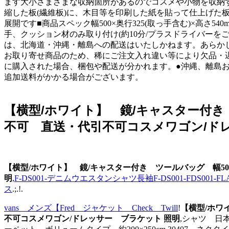
ます大小さまざまな収納箇所があるのでコスメや小物を収納
縮した板(繊維板)に、木目等を印刷した紙を貼って仕上げた板
展開です■商品スペック幅500×奥行325(取っ手含む)×高さ540mm(
手、クッション材のみ取り付け(約10分/プラスドライバーを
は、北海道・沖縄・離島への配送はいたしかねます。あらかじ
お取り寄せ商品のため、稀にご注文入れ違い等により欠品・遅延
に購入された場合、梱包や配送が分かれます。●沖縄、離島
追加送料がかかる場合がございます。
【横型/ホワイト】 鏡/キャスター付き 
不可 直送・代引不可コスメワゴン/ド
【横型/ホワイト】 鏡/キャスター付き ツールバッグ 幅50
明
,
F-DS001-デニムウエスタンシャツ長袖F-DS001-FDS
ス
.;.!.
vans メンズ【Fred ジャケット Check Twill
!
【横型/ホワ
不可コスメワゴン/ドレッサー ブラケット 照明
,シャツ 日本