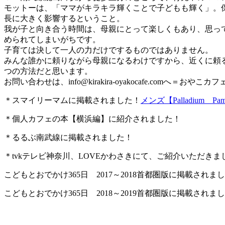
モットーは、「ママがキラキラ輝くことで子どもも輝く」。
長に大きく影響するということ。
我が子と向き合う時間は、母親にとって楽しくもあり、思っ
められてしまいがちです。
子育ては決して一人の力だけでするものではありません。
みんな誰かに頼りながら母親になるわけですから、近くに頼
つの方法だと思います。
お問い合わせは、
info@kirakira-oyakocafe.com
へ＝おやこカフェkir
＊スマイリーマムに掲載されました！
メンズ【Palladium Pam
＊個人カフェの本【横浜編】に紹介されました！
＊るるぶ南武線に掲載されました！
＊tvkテレビ神奈川、LOVEかわさきにて、ご紹介いただきま
こどもとおでかけ365日 2017～2018首都圏版に掲載されま
こどもとおでかけ365日 2018～2019首都圏版に掲載されま