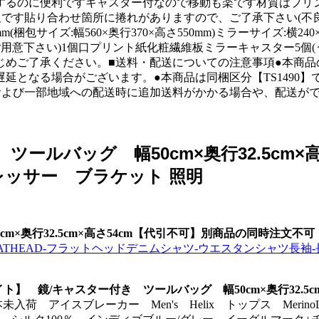
するのに便利ですキャスター付なので移動も楽です材質はプリ
です貼り合わせ箇所に捲れがありますので、ご了承下さい(不良交換
梱包サイズ:幅560×奥行370×高さ550mm)ミラーサイズ:横240×
ご用意下さい)1個口プリント紙化粧繊維板ミラーキャスター5個(
めご了承ください。■送料・配送についての注意事項●本商品の出
となる場合がございます。●本商品は同梱区分【TS1490】で
および一部地域への配送時に追加送料がかかる場合や、配送がで
ツールバッグ 幅50cm×奥行32.5cm
レッサー ブラケット 照明
cm×奥行32.5cm×高さ54cm【代引不可】別商品の同時注文
001-FLATHEAD-フラットヘッドデニムシャツ-ウエスタンシャツ長
イト】 鏡/キャスター付き ツールバッグ 幅50cm×奥行32.
未入荷 アイスブレーカー Men's Helix トップス Meri