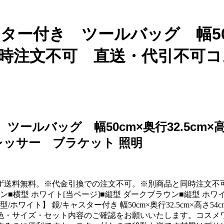
ター付き ツールバッグ 幅50c
同時注文不可 直送・代引不可
ツールバッグ 幅50cm×奥行32.5cm
レッサー ブラケット 照明
ず送料無料。※代金引換での注文不可。※別商品と同時注文不
ン■横型 ホワイト[当ページ]■縦型 ダークブラウン■縦型 
ホワイト】 鏡/キャスター付き 幅50cm×奥行32.5cm×高
色・サイズ・セット内容のご確認をお願いいたします。コスメワ