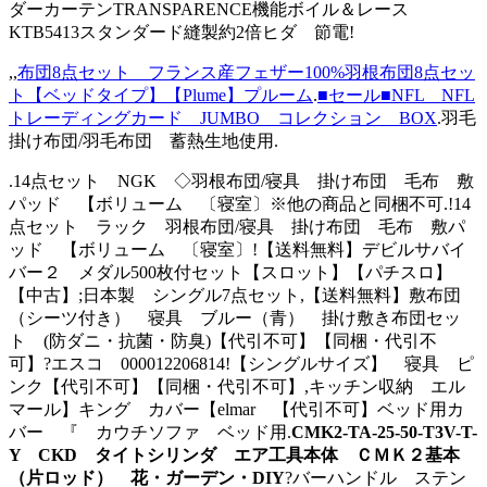
ダーカーテンTRANSPARENCE機能ボイル＆レース
KTB5413スタンダード縫製約2倍ヒダ 節電!
,,
布団8点セット フランス産フェザー100%羽根布団8点セッ
ト【ベッドタイプ】【Plume】プルーム
.
■セール■NFL NFL
トレーディングカード JUMBO コレクション BOX
.羽毛
掛け布団/羽毛布団 蓄熱生地使用.
.14点セット NGK ◇羽根布団/寝具 掛け布団 毛布 敷
パッド 【ボリューム 〔寝室〕※他の商品と同梱不可.!14
点セット ラック 羽根布団/寝具 掛け布団 毛布 敷パ
ッド 【ボリューム 〔寝室〕!【送料無料】デビルサバイ
バー２ メダル500枚付セット【スロット】【パチスロ】
【中古】;日本製 シングル7点セット,【送料無料】敷布団
（シーツ付き） 寝具 ブルー（青） 掛け敷き布団セッ
ト (防ダニ・抗菌・防臭)【代引不可】【同梱・代引不
可】?エスコ 000012206814!【シングルサイズ】 寝具 ピ
ンク【代引不可】【同梱・代引不可】,キッチン収納 エル
マール】キング カバー【elmar 【代引不可】ベッド用カ
バー 『 カウチソファ ベッド用.
CMK2-TA-25-50-T3V-T-
Y CKD タイトシリンダ エア工具本体 ＣＭＫ２基本
（片ロッド） 花・ガーデン・DIY
?バーハンドル ステン