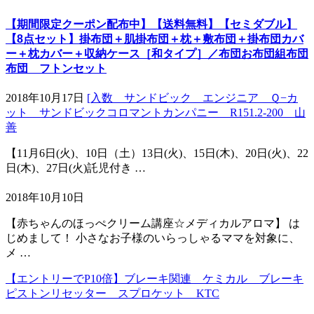
【期間限定クーポン配布中】【送料無料】【セミダブル】
【8点セット】掛布団＋肌掛布団＋枕＋敷布団＋掛布団カバ
ー＋枕カバー＋収納ケース［和タイプ］／布団お布団組布団
布団 フトンセット
2018年10月17日
[入数 サンドビック エンジニア Ｑ−カ
ット サンドビックコロマントカンパニー R151.2-200 山
善
【11月6日(火)、10日（土）13日(火)、15日(木)、20日(火)、22
日(木)、27日(火)託児付き …
2018年10月10日
【赤ちゃんのほっぺクリーム講座☆メディカルアロマ】 は
じめまして！ 小さなお子様のいらっしゃるママを対象に、
メ …
【エントリーでP10倍】ブレーキ関連 ケミカル ブレーキ
ピストンリセッター スプロケット KTC