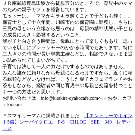
ＪＲ南武線鹿島田駅から徒歩五分のところで、育児中のママ
のための親子カフェを経営しています。
モットーは、「ママがキラキラ輝くことで子どもも輝く」。
保育士として十六年間、川崎市内の保育園に勤務し、さらに
三児の母という立場から思うのは、母親の精神状態が子ども
の成長に大きく影響するということ。
我が子と向き合う時間は、母親にとって楽しくもあり、思っ
ている以上にプレッシャーのかかる時間でもあります。特に
二人きりの時間が長い専業主婦などは、相談できないまま追
い詰められてしまいがちです。
子育ては決して一人の力だけでするものではありません。
みんな誰かに頼りながら母親になるわけですから、近くに頼
る親類などがいなければ、こうした親子カフェでランチやお
茶をしながら、経験者や同じ育児中の母親と交流を持つこと
も一つの方法だと思います。
お問い合わせは、
info@kirakira-oyakocafe.com
へ＝おやこカフ
ェkirakira
＊スマイリーマムに掲載されました！
【エントリーでポイン
ト5倍】シーバイクロエ P-S CHLOE SEE 349 レディ
ース