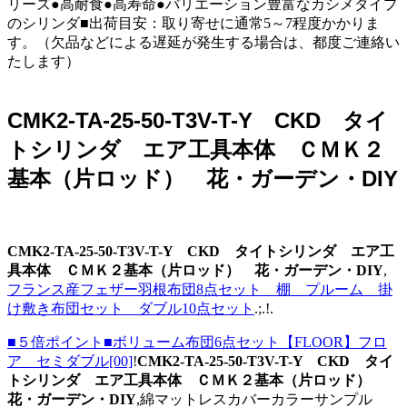
リーズ●高耐食●高寿命●バリエーション豊富なカシメタイプ
のシリンダ■出荷目安：取り寄せに通常5～7程度かかりま
す。（欠品などによる遅延が発生する場合は、都度ご連絡い
たします）
CMK2-TA-25-50-T3V-T-Y CKD タイ
トシリンダ エア工具本体 ＣＭＫ２
基本（片ロッド） 花・ガーデン・DIY
CMK2-TA-25-50-T3V-T-Y CKD タイトシリンダ エア工
具本体 ＣＭＫ２基本（片ロッド） 花・ガーデン・DIY
,
フランス産フェザー羽根布団8点セット 棚 プルーム 掛
け敷き布団セット ダブル10点セット
.;.!.
■５倍ポイント■ボリューム布団6点セット【FLOOR】フロ
ア セミダブル[00]
!
CMK2-TA-25-50-T3V-T-Y CKD タイ
トシリンダ エア工具本体 ＣＭＫ２基本（片ロッド）
花・ガーデン・DIY
,綿マットレスカバーカラーサンプル