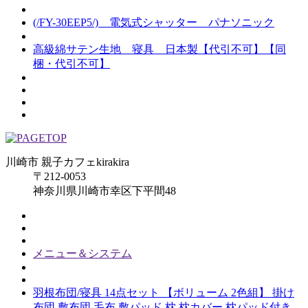
(/FY-30EEP5/) 電気式シャッター パナソニック
高級綿サテン生地 寝具 日本製【代引不可】【同
梱・代引不可】
川崎市 親子カフェkirakira
〒212-0053
神奈川県川崎市幸区下平間48
メニュー＆システム
羽根布団/寝具 14点セット 【ボリューム 2色組】 掛け
布団 敷布団 毛布 敷パッド 枕 枕カバー 枕パッド付き