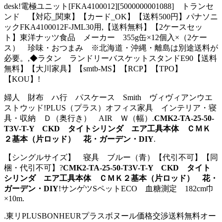
desk!電極ユニット[FKA4100012][5000000001088] トランセ
ンド 【対応_関東】【カード_OK】【送料500円】パナソニ
ックFKA4100012F-JML30用,【送料無料】【2ケースセッ
ト】東洋ナッツ食品 メーカー 355g缶×12個入×（2ケー
ス） 珍味・おつまみ ※北海道・沖縄・離島は別途送料が
必要。,◆ラタン ランドリーバスケットスタンドE90【送料
無料】【大川家具】【smtb-MS】【RCP】【TPO】
【KOU】!
婦人 財布 ハ行 パスケース Smith ヴィヴィアンウエ
ストウッド!PLUS（プラス）オフィス家具 インテリア・寝
具・収納 Ｄ（奥行き） AIR Ｗ（幅）.
CMK2-TA-25-50-
T3V-T-Y CKD タイトシリンダ エア工具本体 ＣＭＫ
２基本（片ロッド） 花・ガーデン・DIY
.
【シングルサイズ】 寝具 ブルー（青）【代引不可】【同
梱・代引不可】?
CMK2-TA-25-50-T3V-T-Y CKD タイト
シリンダ エア工具本体 ＣＭＫ２基本（片ロッド） 花・
ガーデン・DIY
!サンゲツSペットECO 血糖測定 182cm巾
×10m.
.東リPLUSBONHEURプラスボヌール価格交渉送料無料オー