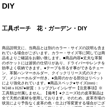
DIY
工具ポーチ 花・ガーデン・DIY
商品説明文に、当商品とは別のカラー・サイズの説明も含ま
れている場合がございます。カラー・サイズ等に関しては商
品名よりご確認をお願い致します。■商品内容●丈夫な革製
のポケットには波状の仕切りがあり、ドライバーやレンチを
効率よく収納できます。●テープを吊るす事ができるチェー
ン、革製ハンマーホルダー、クイックリリース式のスナッ
プ、メジャーホルダー付き。●負荷のかかる部分はリベット
により強化されています。■商品スペック●サイズ(mm)：
W248ｘH267●材質：トップグレインレザー【注意事項】※
工具類は付属しません。【備考】●クニーズ社の皮革製品は
全て天然の素材を使用しております。そのため、皮革市場の
状況により予告なく皮革の色・仕上げ等変更する場合がござ