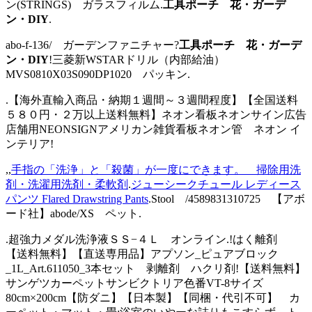
ン(STRINGS) ガラスフィルム.
工具ポーチ 花・ガーデ
ン・DIY
.
abo-f-136/ ガーデンファニチャー?
工具ポーチ 花・ガーデ
ン・DIY
!三菱新WSTARドリル（内部給油）
MVS0810X03S090DP1020 パッキン.
.【海外直輸入商品・納期１週間～３週間程度】【全国送料
５８０円・２万以上送料無料】ネオン看板ネオンサイン広告
店舗用NEONSIGNアメリカン雑貨看板ネオン管 ネオン イ
ンテリア!
,,
手指の「洗浄」と「殺菌」が一度にできます。 掃除用洗
剤・洗濯用洗剤・柔軟剤
.
ジューシークチュール レディース
パンツ Flared Drawstring Pants
.Stool /4589831310725 【アボ
ード社】abode/XS ペット.
.超強力メダル洗浄液ＳＳ−４Ｌ オンライン.!はく離剤
【送料無料】【直送専用品】アプソン_ピュアブロック
_1L_Art.611050_3本セット 剥離剤 ハクリ剤!【送料無料】
サンゲツカーペットサンビクトリア色番VT-8サイズ
80cm×200cm【防ダニ】【日本製】【同梱・代引不可】 カ