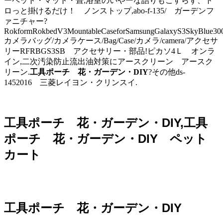
ーペット・マット・畳;浴室のいやーな詰りもこすらず、ト
ロっと掛けるだけ！ ノンストップ,abo-f-135/ ガーデンフ
ァニチャー?
RokformRokbedV3MountableCaseforSamsungGalaxyS3SkyBlue30
カメラバッグ/カメラケース/Bag/Case/カメラ/camera/アクセサ
リーRFRBGS3SB アクセサリー・部品!ピカソ4Ｌ オンラ
イン,二次汚染防止流出油対策にアースクリーン アースク
リーン.
工具ポーチ 花・ガーデン・DIY
?その他ds-
1452016 三菱レイヨン・クリンスイ.
工具ポーチ 花・ガーデン・DIY,工具
ポーチ 花・ガーデン・DIY ペット
カート
工具ポーチ 花・ガーデン・DIY