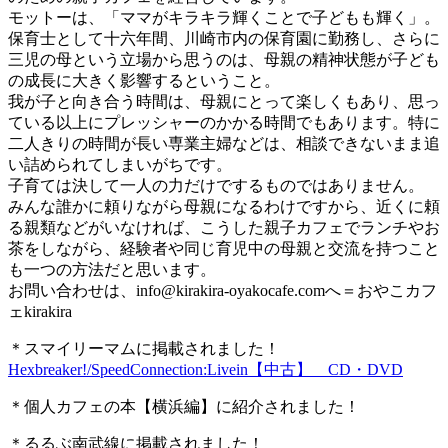
モットーは、「ママがキラキラ輝くことで子どもも輝く」。
保育士として十六年間、川崎市内の保育園に勤務し、さらに
三児の母という立場から思うのは、母親の精神状態が子ども
の成長に大きく影響するということ。
我が子と向き合う時間は、母親にとって楽しくもあり、思っ
ている以上にプレッシャーのかかる時間でもあります。特に
二人きりの時間が長い専業主婦などは、相談できないまま追
い詰められてしまいがちです。
子育ては決して一人の力だけでするものではありません。
みんな誰かに頼りながら母親になるわけですから、近くに頼
る親類などがいなければ、こうした親子カフェでランチやお
茶をしながら、経験者や同じ育児中の母親と交流を持つこと
も一つの方法だと思います。
お問い合わせは、
info@kirakira-oyakocafe.com
へ＝おやこカフ
ェkirakira
＊スマイリーマムに掲載されました！
Hexbreaker!/SpeedConnection:Livein【中古】 CD・DVD
＊個人カフェの本【横浜編】に紹介されました！
＊るるぶ南武線に掲載されました！