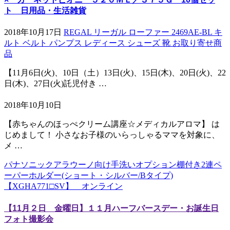
ト 日用品・生活雑貨
2018年10月17日
REGAL リーガル ローファー 2469AE-BL キ
ルト ベルト パンプス レディース シューズ 靴 お取り寄せ商
品
【11月6日(火)、10日（土）13日(火)、15日(木)、20日(火)、22
日(木)、27日(火)託児付き …
2018年10月10日
【赤ちゃんのほっぺクリーム講座☆メディカルアロマ】 は
じめまして！ 小さなお子様のいらっしゃるママを対象に、
メ …
パナソニックアラウーノ向け手洗いオプション棚付き2連ペ
ーパーホルダー(ショート・シルバー/Bタイプ)
【XGHA771□SV】 オンライン
【11月２日 金曜日】１１月ハーフバースデー・お誕生日
フォト撮影会