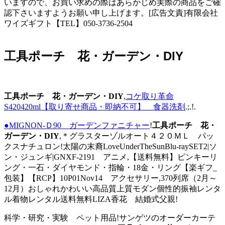
いますので、お買い求めの際はあらかじめ実際の商品をご確
認下さいますようお願い申し上げます。[広告文責]有限会社
ワイズギフト【TEL】050-3736-2504
工具ポーチ 花・ガーデン・DIY
工具ポーチ 花・ガーデン・DIY
,
コケ取り革命
S420420ml【取り寄せ商品・即納不可】 食器洗剤
.;.!.
●MIGNON-Ｄ90 ガーデンファニチャー
!
工具ポーチ 花・
ガーデン・DIY
,＊グラスターゾルオート４２０ＭＬ パッ
クスナチュロン!太陽の末裔LoveUnderTheSunBlu-raySET2|ソ
ン・ジュンギ|GNXF-2191 アニメ,【送料無料】ピンキーリ
ング・一石・ダイヤモンド・指輪・18金・リング【楽ギフ_
包装】【RCP】10P01Nov14 アクセサリー,370列席（2月～
12月）おしゃれかわいい高品質上質モダン個性的振袖レンタ
ル着物レンタル送料無料LIZA香花 結婚式父親!
科学・研究・実験 ペット用品!サンゲツのオーダーカーテ