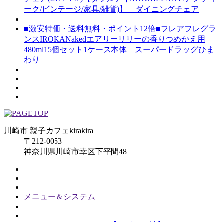
ーク/ビンテージ/家具/雑貨)】 ダイニングチェア
■激安特価・送料無料・ポイント12倍■フレアフレグラ
ンスIROKANakedエアリーリリーの香りつめかえ用
480ml15個セット1ケース本体 スーパードラッグひま
わり
川崎市 親子カフェkirakira
〒212-0053
神奈川県川崎市幸区下平間48
メニュー＆システム