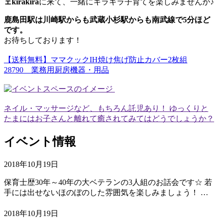
ェkirakira
に来て、一緒にキラキラ子育てを楽しみませんか♪
鹿島田駅は川崎駅からも武蔵小杉駅からも南武線で5分ほど
です。
お待ちしております！
【送料無料】ママクックIH焼け焦げ防止カバー2枚組
28790 業務用厨房機器・用品
ネイル・マッサージなど、もちろん託児あり！ ゆっくりと
たまにはお子さんと離れて癒されてみてはどうでしょうか？
イベント情報
2018年10月19日
保育士歴30年～40年の大ベテランの3人組のお話会です☆ 若
手には出せないほのぼのした雰囲気を楽しみましょう！ …
2018年10月19日