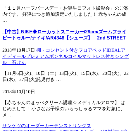
「１１月ハーフバースデー・お誕生日フォト撮影会」のご案
内です。 好評につき追加設定いたしました！ 赤ちゃんの成
…
【中古】NIKE◆ローカットスニーカー/29cm/ズームフライ
ビートゥルー/ナイキ/AR4348【シューズ】 2nd STREET
2018年10月17日
棚・コンセント付きフロアベッドIDEALア
イディールプレミアムボンネルコイルマットレス付きシング
ル 石けん
【11月6日(火)、10日（土）13日(火)、15日(木)、20日(火)、22
日(木)、27日(火)託児付き …
2018年10月10日
【赤ちゃんのほっぺクリーム講座☆メディカルアロマ】 は
じめまして！ 小さなお子様のいらっしゃるママを対象に、
メ …
サンゲツのオーダーカーテンストリングス