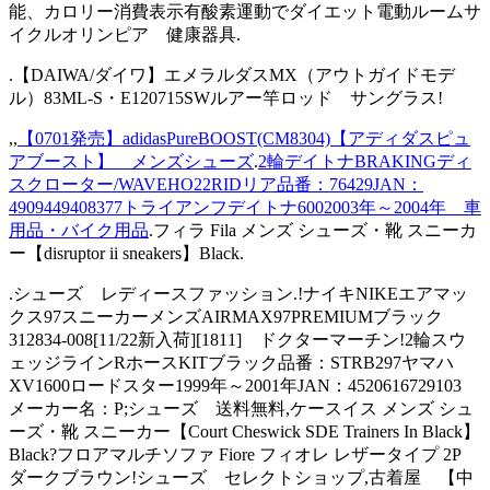
能、カロリー消費表示有酸素運動でダイエット電動ルームサ
イクルオリンピア 健康器具.
.【DAIWA/ダイワ】エメラルダスMX（アウトガイドモデ
ル）83ML-S・E120715SWルアー竿ロッド サングラス!
,,
【0701発売】adidasPureBOOST(CM8304)【アディダスピュ
アブースト】 メンズシューズ
.
2輪デイトナBRAKINGディ
スクローター/WAVEHO22RIDリア品番：76429JAN：
4909449408377トライアンフデイトナ6002003年～2004年 車
用品・バイク用品
.フィラ Fila メンズ シューズ・靴 スニーカ
ー【disruptor ii sneakers】Black.
.シューズ レディースファッション.!ナイキNIKEエアマッ
クス97スニーカーメンズAIRMAX97PREMIUMブラック
312834-008[11/22新入荷][1811] ドクターマーチン!2輪スウ
ェッジラインRホースKITブラック品番：STRB297ヤマハ
XV1600ロードスター1999年～2001年JAN：4520616729103
メーカー名：P;シューズ 送料無料,ケースイス メンズ シュ
ーズ・靴 スニーカー【Court Cheswick SDE Trainers In Black】
Black?フロアマルチソファ Fiore フィオレ レザータイプ 2P
ダークブラウン!シューズ セレクトショップ,古着屋 【中