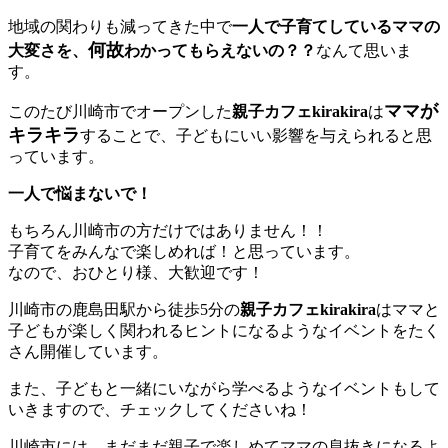
地域の関わりも減ってきた中で
一人で子育てしているママの
何故
大変さを、
わかってもらえないの？？
なんて思いま
す。
ママが
このたび川崎市でオープンした
親子カフェkirakira
は
キラキラ
することで、子どもにいい影響を与えられると思
っています。
一人で悩まないで！
もちろん川崎市の方だけではありません！！
子育てをみんなで楽しめれば！と思っています。
なので、おひとり様、大歓迎です！
川崎市の鹿島田駅から徒歩5分の
親子カフェkirakira
はママと
子どもが楽しく関われるヒントになるようなイベントをたく
さん開催しています。
また、子どもと一緒にいながら学べるようなイベントもして
いきますので、チェックしてくださいね！
川崎市には、まだまだ親子で楽しめてママの息抜きになるよ