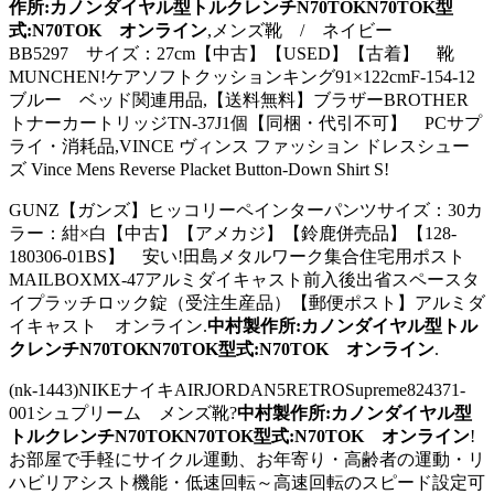
作所:カノンダイヤル型トルクレンチN70TOKN70TOK型
式:N70TOK オンライン
,メンズ靴 / ネイビー
BB5297 サイズ：27cm【中古】【USED】【古着】 靴
MUNCHEN!ケアソフトクッションキング91×122cmF-154-12
ブルー ベッド関連用品,【送料無料】ブラザーBROTHER
トナーカートリッジTN-37J1個【同梱・代引不可】 PCサプ
ライ・消耗品,VINCE ヴィンス ファッション ドレスシュー
ズ Vince Mens Reverse Placket Button-Down Shirt S!
GUNZ【ガンズ】ヒッコリーペインターパンツサイズ：30カ
ラー：紺×白【中古】【アメカジ】【鈴鹿併売品】【128-
180306-01BS】 安い!田島メタルワーク集合住宅用ポスト
MAILBOXMX-47アルミダイキャスト前入後出省スペースタ
イプラッチロック錠（受注生産品）【郵便ポスト】アルミダ
イキャスト オンライン.
中村製作所:カノンダイヤル型トル
クレンチN70TOKN70TOK型式:N70TOK オンライン
.
(nk-1443)NIKEナイキAIRJORDAN5RETROSupreme824371-
001シュプリーム メンズ靴?
中村製作所:カノンダイヤル型
トルクレンチN70TOKN70TOK型式:N70TOK オンライン
!
お部屋で手軽にサイクル運動、お年寄り・高齢者の運動・リ
ハビリアシスト機能・低速回転～高速回転のスピード設定可