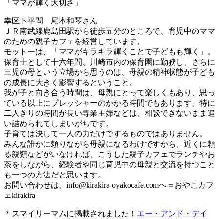
「ママが輝く大切さ」
幸区下平間 尾本和琴さん
ＪＲ南武線鹿島田駅から徒歩五分のところで、育児中のママ
のための親子カフェを経営しています。
モットーは、「ママがキラキラ輝くことで子どもも輝く」。
保育士として十六年間、川崎市内の保育園に勤務し、さらに
三児の母という立場から思うのは、母親の精神状態が子ども
の成長に大きく影響するということ。
我が子と向き合う時間は、母親にとって楽しくもあり、思っ
ている以上にプレッシャーのかかる時間でもあります。特に
二人きりの時間が長い専業主婦などは、相談できないまま追
い詰められてしまいがちです。
子育ては決して一人の力だけでするものではありません。
みんな誰かに頼りながら母親になるわけですから、近くに頼
る親類などがいなければ、こうした親子カフェでランチやお
茶をしながら、経験者や同じ育児中の母親と交流を持つこと
も一つの方法だと思います。
お問い合わせは、
info@kirakira-oyakocafe.com
へ＝おやこカフ
ェkirakira
＊スマイリーマムに掲載されました！
エー・アンド・デイ