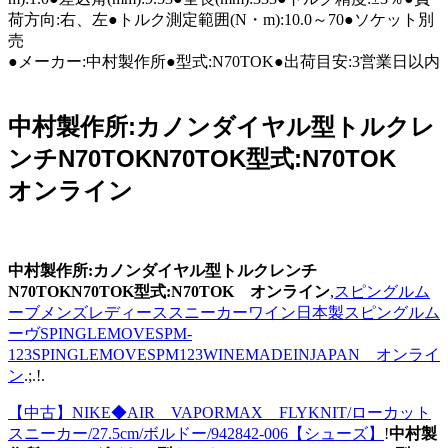
荷方向:右、左●トルク測定範囲(N・m):10.0～70●ソケット別
売
●メーカー:中村製作所●型式:N70TOK●出荷目安:3営業日以内
中村製作所:カノンダイヤル型トルクレ
ンチN70TOKN70TOK型式:N70TOK
オンライン
中村製作所:カノンダイヤル型トルクレンチ
N70TOKN70TOK型式:N70TOK オンライン
,
スピングルム
ーブメンズレディーススニーカーワイン日本製スピングルム
ーヴSPINGLEMOVESPM-
123SPINGLEMOVESPM123WINEMADEINJAPAN オンライ
ン
.;.!.
【中古】NIKE◆AIR VAPORMAX FLYKNIT/ローカット
スニーカー/27.5cm/ボルドー/942842-006【シューズ】
!
中村製